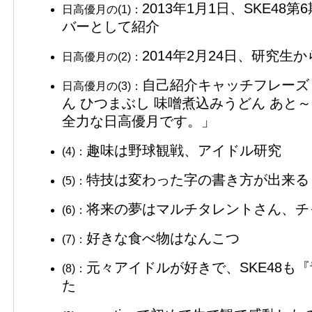
2013年1月1日、SKE4
日高優月の(1)：
バーとして紹介
2014年2月24日、研究生
日高優月の(2)：
自己紹介キャッチフレーズ
日高優月の(3)：
ん ひつまぶし 味噌煮込みうどん あと
全力な日高優月です。」
趣味は野球観戦、アイドル研究
(4)：
特技は変わった字の書き方が出来る
(5)：
将来の夢はマルチタレントさん、チ
(6)：
好きな食べ物はなんこつ
(7)：
元々アイドルが好きで、SKE48も
(8)：
た