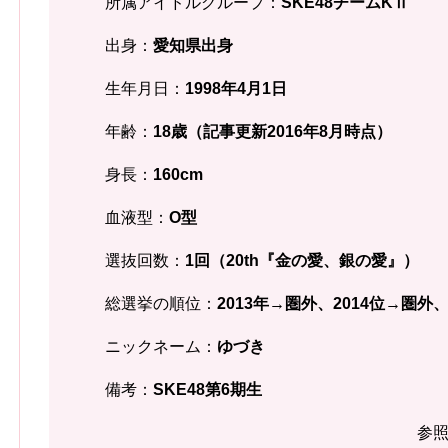
所属アイドルグループ：
SKE48チームKⅡ
出身：
愛知県
出身
生年月日：
1998年4月1
日
年齢：
18歳（記事更新2016年8月時点）
身長：
160
cm
血液型：
O型
選抜回数：
1回（20th『金の愛、銀の愛』）
総選挙の順位：
2013年→圏外、2014位→圏外、
ニックネーム：
ゆづき
備考：
SKE48第6期生
参