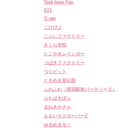
Task have Fun
X21
℃-ute
こけぴよ
こぶしファクトリー
さくら学院
たこやきレインボー
つばきファクトリー
つりビット
ときめき宣伝部
ふわふわ（原宿駅前パーティーズ）
ぷちぱすぽ☆
まねきケチャ
ももいろクローバーZ
ゆるめるモ！