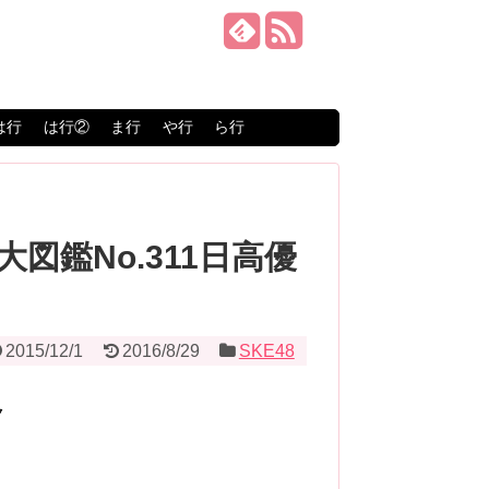
は行
は行②
ま行
や行
ら行
大図鑑No.311日高優
2015/12/1
2016/8/29
SKE48
ク