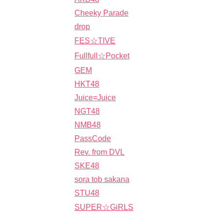
Cheeky Parade
drop
FES☆TIVE
Fullfull☆Pocket
GEM
HKT48
Juice=Juice
NGT48
NMB48
PassCode
Rev. from DVL
SKE48
sora tob sakana
STU48
SUPER☆GiRLS