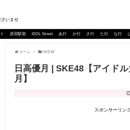
ださいませ
スト
原宿駅前
iDOL Street
あ行
か行
さ行
た行
な行
ホーム
SKE48
日高優月 | SKE48【アイドル
月】
スポンサーリン