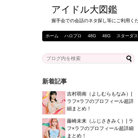
アイドル大図鑑
握手会での会話のネタ探し等にご利用く
ホーム
ハロプロ
48G
46G
スターダ
新着記事
吉村萌南（よしむらもなみ）|
ラフ×ラフのプロフィール超詳
細まとめ！
藤崎未来（ふじさきみく）| ラ
フ×ラフのプロフィール超詳細
まとめ！