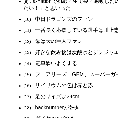
a-nationで初めて生で観て感動
(9)：
たい！」と思いった
中日ドラゴンズのファン
(10)：
一番長く応援している選手は川上
(11)：
母は大の巨人ファン
(12)：
好きな飲み物は炭酸水とジンジャ
(13)：
電車酔いよくする
(14)：
フェアリーズ、GEM、スーパーガ
(15)：
サイリウムの色は赤と赤
(16)：
足のサイズは24cm
(17)：
backnumberが好き
(18)：