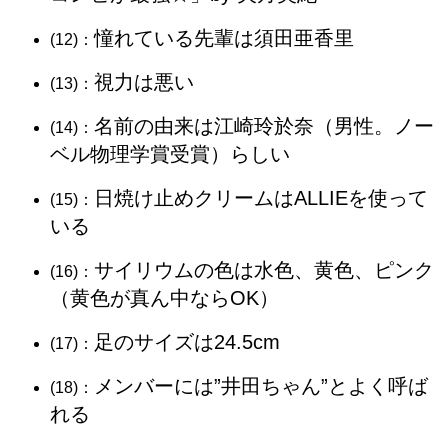
憧れている先輩は須田亜香里
(12)：
視力は悪い
(13)：
名前の由来は江崎玲於奈（男性。ノー
(14)：
ベル物理学賞受賞）らしい
日焼け止めクリームはALLIEを使って
(15)：
いる
サイリウムの色は水色、黄色、ピンク
(16)：
（黄色が真ん中ならOK）
足のサイズは24.5cm
(17)：
メンバーには”井田ちゃん”とよく呼ば
(18)：
れる