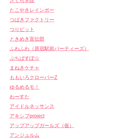
さくら学院
たこやきレインボー
つばきファクトリー
つりビット
ときめき宣伝部
ふわふわ（原宿駅前パーティーズ）
ぷちぱすぽ☆
まねきケチャ
ももいろクローバーZ
ゆるめるモ！
わーすた
アイドルネッサンス
アキシブproject
アップアップガールズ（仮）
アンジュルム