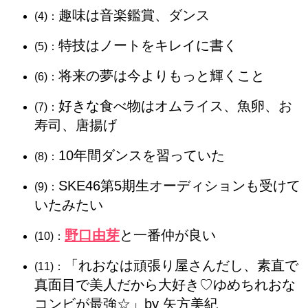
趣味は音楽鑑賞、ダンス
(4)：
特技はノートをキレイに書く
(5)：
将来の夢は今よりもっと輝くこと
(6)：
好きな食べ物はオムライス、魚卵、お
(7)：
寿司、唐揚げ
10年間ダンスを習っていた
(8)：
SKE46第5期生オーディションも受けて
(9)：
いたみたい
野口由芽
と一番仲が良い
(10)：
「れおなは頑張り屋さんだし、素直で
(11)：
真面目で美人だから大好き♡ゆめちれおな
コンビが最強☆」by 矢方美紀