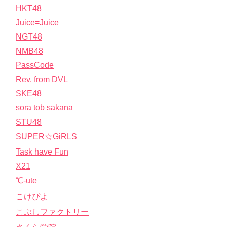
HKT48
Juice=Juice
NGT48
NMB48
PassCode
Rev. from DVL
SKE48
sora tob sakana
STU48
SUPER☆GiRLS
Task have Fun
X21
℃-ute
こけぴよ
こぶしファクトリー