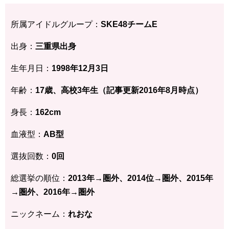
所属アイドルグループ：
SKE48チームE
出身：
三重県
出身
生年月日：
1998年12月3
日
年齢：
17歳、高校3年生（記事更新2016年8月時点）
身長：
162
cm
血液型：
AB型
選抜回数：
0回
総選挙の順位：
2013年→圏外、2014位→圏外、2015年
→圏外、2016年→圏外
ニックネーム：
れおな