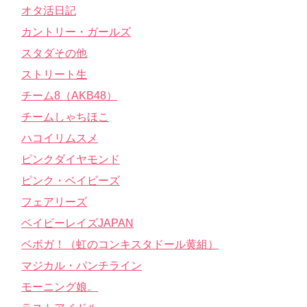
オタ活日記
カントリー・ガールズ
スタダその他
ストリート生
チーム8（AKB48）
チームしゃちほこ
ハコイリムスメ
ピンクダイヤモンド
ピンク・ベイビーズ
フェアリーズ
ベイビーレイズJAPAN
ベボガ！（虹のコンキスタドール黄組）
マジカル・パンチライン
モーニング娘。