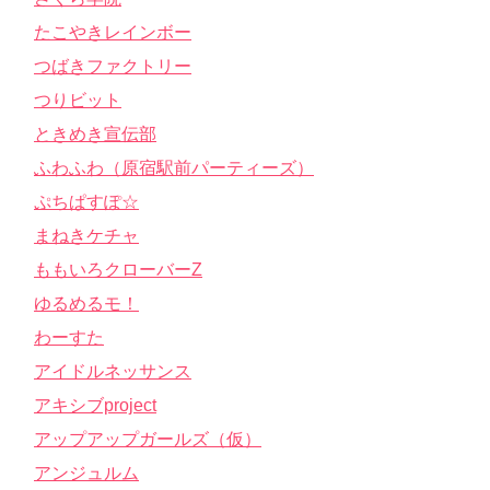
たこやきレインボー
つばきファクトリー
つりビット
ときめき宣伝部
ふわふわ（原宿駅前パーティーズ）
ぷちぱすぽ☆
まねきケチャ
ももいろクローバーZ
ゆるめるモ！
わーすた
アイドルネッサンス
アキシブproject
アップアップガールズ（仮）
アンジュルム