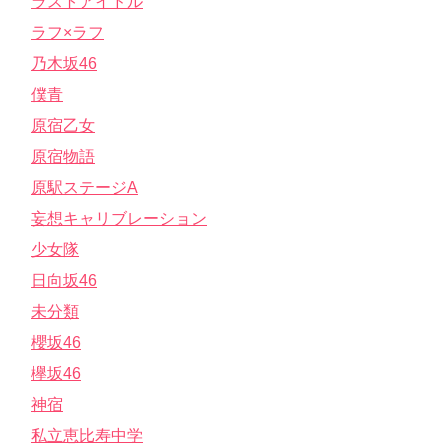
ラストアイドル
ラフ×ラフ
乃木坂46
僕青
原宿乙女
原宿物語
原駅ステージA
妄想キャリブレーション
少女隊
日向坂46
未分類
櫻坂46
欅坂46
神宿
私立恵比寿中学