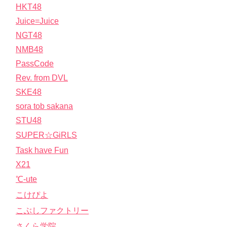
HKT48
Juice=Juice
NGT48
NMB48
PassCode
Rev. from DVL
SKE48
sora tob sakana
STU48
SUPER☆GiRLS
Task have Fun
X21
℃-ute
こけぴよ
こぶしファクトリー
さくら学院