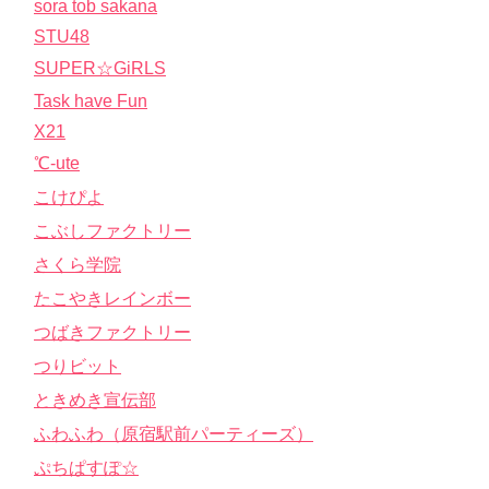
sora tob sakana
STU48
SUPER☆GiRLS
Task have Fun
X21
℃-ute
こけぴよ
こぶしファクトリー
さくら学院
たこやきレインボー
つばきファクトリー
つりビット
ときめき宣伝部
ふわふわ（原宿駅前パーティーズ）
ぷちぱすぽ☆