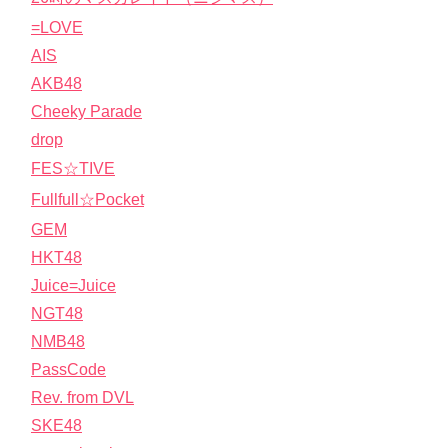
=LOVE
AIS
AKB48
Cheeky Parade
drop
FES☆TIVE
Fullfull☆Pocket
GEM
HKT48
Juice=Juice
NGT48
NMB48
PassCode
Rev. from DVL
SKE48