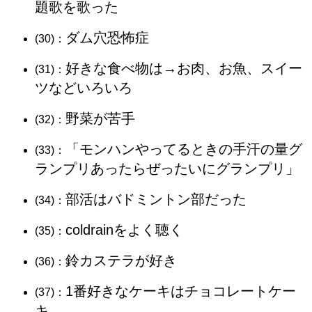
題歌を歌った
ダム穴恐怖症
(30)：
好きな食べ物は→お肉、お魚、スイー
(31)：
ツなどいろいろ
野菜が苦手
(32)：
「モンハンやってるときの手汗の量グ
(33)：
ランプリあったらぜったいにグランプリ」
部活はバドミントン部だった
(34)：
coldrainをよく聴く
(35)：
鈴カステラが好き
(36)：
1番好きなケーキはチョコレートケー
(37)：
キ