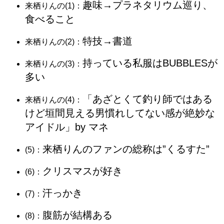
趣味→プラネタリウム巡り、
​​​来栖りんの(1)：
食べること
特技→書道
​​​来栖りんの(2)：
持っている私服はBUBBLESが
​​​来栖りんの(3)：
多い
「あざとくて釣り師ではある
​​​来栖りんの(4)：
けど垣間見える男慣れしてない感が絶妙な
アイドル」by マネ
来栖りんのファンの総称は”くるすた”
(5)：
クリスマスが好き
(6)：
汗っかき
(7)：
腹筋が結構ある
(8)：