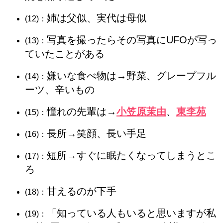
姉は父似、実代は母似
(12)：
写真を撮ったらその写真にUFOが写っ
(13)：
ていたことがある
嫌いな食べ物は→野菜、グレープフル
(14)：
ーツ、辛いもの
憧れの先輩は→
小笠原茉由
、
東李苑
(15)：
長所→笑顔、長い手足
(16)：
短所→すぐに眠たくなってしまうとこ
(17)：
ろ
甘えるのが下手
(18)：
「知っている人もいると思いますが私
(19)：