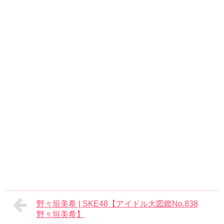
野々垣美希 | SKE48【アイドル大図鑑No.838
野々垣美希】