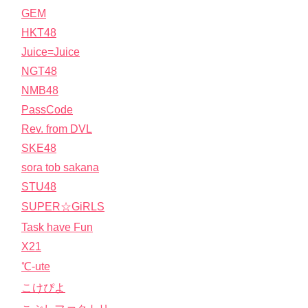
GEM
HKT48
Juice=Juice
NGT48
NMB48
PassCode
Rev. from DVL
SKE48
sora tob sakana
STU48
SUPER☆GiRLS
Task have Fun
X21
℃-ute
こけぴよ