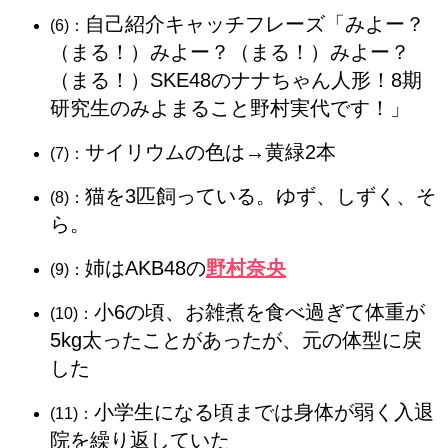
自己紹介キャッチフレーズ「みよー？
(6)：
（まる！）みよー？（まる！）みよー？
（まる！）SKE48のナナちゃん人形！8期
研究生のみよまること野村実代です！」
サイリウムの色は→黄緑2本
(7)：
猫を3匹飼っている。ゆず、しずく、そ
(8)：
ら。
姉はAKB48の
野村奈央
(9)：
小6の頃、お雑煮を食べ過ぎて体重が
(10)：
5kg太ったことがあったが、元の体型に戻
した
小学生になる頃までは身体が弱く入退
(11)：
院を繰り返していた