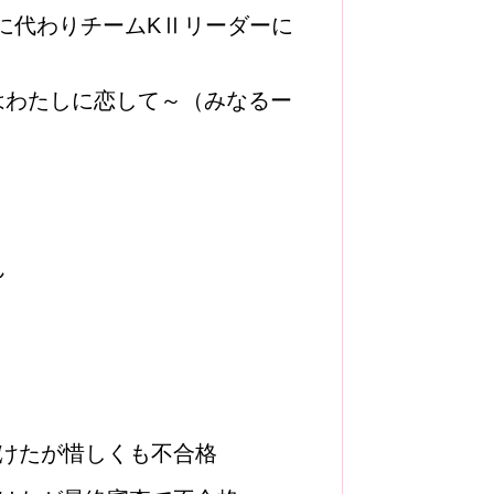
李に代わりチームKⅡリーダーに
はわたしに恋して～（みなるー
ん
受けたが惜しくも不合格