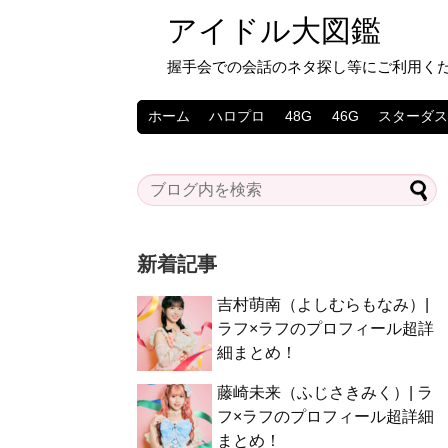
アイドル大図鑑
握手会での会話のネタ探し等にご利用く
ホーム
ハロプロ
48G
46G
スターダ
新着記事
吉村萌南（よしむらもなみ）|
ラフ×ラフのプロフィール超詳
細まとめ！
藤崎未来（ふじさきみく）| ラ
フ×ラフのプロフィール超詳細
まとめ！