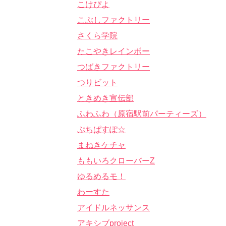
こけぴよ
こぶしファクトリー
さくら学院
たこやきレインボー
つばきファクトリー
つりビット
ときめき宣伝部
ふわふわ（原宿駅前パーティーズ）
ぷちぱすぽ☆
まねきケチャ
ももいろクローバーZ
ゆるめるモ！
わーすた
アイドルネッサンス
アキシブproject