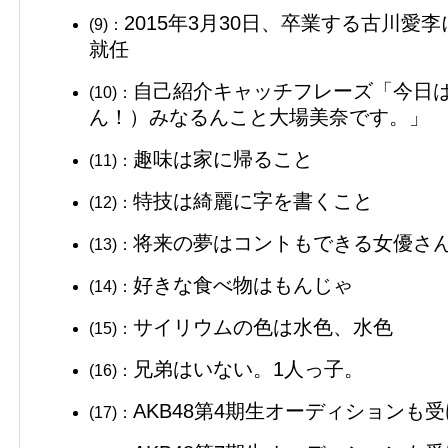
2015年3月30日、卒業する古川愛
(9)：
就任
自己紹介キャッチフレーズ「今日
(10)：
ん！）みなるんこと大場美奈です。」
趣味は家に帰ること
(11)：
特技は綺麗に字を書くこと
(12)：
将来の夢はコントもできる女優さ
(13)：
好きな食べ物はもんじゃ
(14)：
サイリウムの色は水色、水色
(15)：
兄弟はいない。1人っ子。
(16)：
AKB48第4期生オーディションも
(17)：