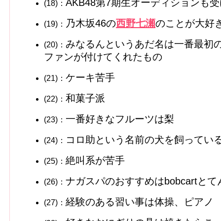
AKB48第7期生オーディションも
(18)：
乃木坂46の
西野七瀬
のことが大好
(19)：
みなるんというあだ名は一番最初
(20)：
ファンが付けてくれたもの
ケーキ苦手
(21)：
和菓子派
(22)：
一番好きなフルーツは梨
(23)：
コロ助という名前の犬を飼ってい
(24)：
絶叫系が苦手
(25)：
ナガスパのおすすめはbobcartと
(26)：
経験のある習い事は体操、ピアノ
(27)：