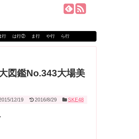
は行
は行②
ま行
や行
ら行
大図鑑No.343大場美
2015/12/19
2016/8/29
SKE48
ク