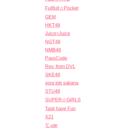
Fullfull☆Pocket
GEM
HKT48
Juice=Juice
NGT48
NMB48
PassCode
Rev. from DVL
SKE48
sora tob sakana
STU48
SUPER☆GiRLS
Task have Fun
X21
℃-ute