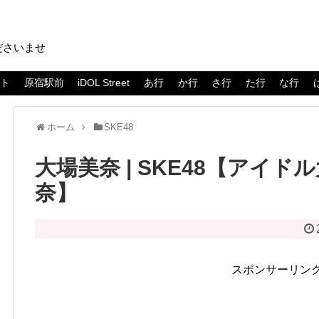
ださいませ
スト
原宿駅前
iDOL Street
あ行
か行
さ行
た行
な行
ホーム
SKE48
大場美奈 | SKE48【アイドル
奈】
スポンサーリン