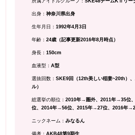
所属アイドルグループ：
SKE48チームKⅡリー
出身：
神奈川県
出身
生年月日：
1992年4月3
日
年齢：
24歳（記事更新2016年8月時点）
身長：
150
cm
血液型：
A型
選抜回数：
SKE9回（12th美しい稲妻~20th
ル）
総選挙の順位：
2010年→圏外、2011年→35位、
位、2014
年→56位、2015年→27位、2016年→
ニックネーム：
みなるん
備考：
AKB48第9期生