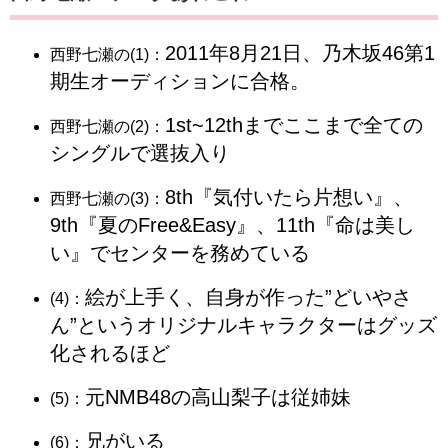
2011年8月21日、乃木坂46第1
西野七瀬の(1)：
期生オーディションに合格。
1st~12thまでここまで全ての
西野七瀬の(2)：
シングルで選抜入り
8th『気付いたら片想い』、
西野七瀬の(3)：
9th『夏のFree&Easy』、11th『命は美し
い』でセンターを務めている
絵が上手く、自身が作った”どいやさ
(4)：
ん”というオリジナルキャラクターはグッズ
化されるほど
元NMB48の高山梨子は従姉妹
(5)：
兄がいる
(6)：