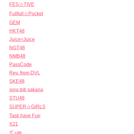
FES☆TIVE
Fullfull☆Pocket
GEM
HKT48
Juice=Juice
NGT48
NMB48
PassCode
Rev. from DVL
SKE48
sora tob sakana
STU48
SUPER☆GiRLS
Task have Fun
X21
℃-ute