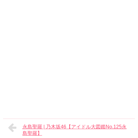
永島聖羅 | 乃木坂46【アイドル大図鑑No.125永
島聖羅】