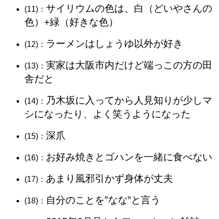
サイリウムの色は、白（どいやさんの
(11)：
色）+緑（好きな色）
ラーメンはしょうゆ以外が好き
(12)：
実家は大阪市内だけど端っこの方の田
(13)：
舎だと
乃木坂に入ってから人見知りが少しマ
(14)：
シになったり、よく笑うようになった
深爪
(15)：
お好み焼きとゴハンを一緒に食べない
(16)：
あまり風邪引かず身体が丈夫
(17)：
自分のことを”なな”と言う
(18)：