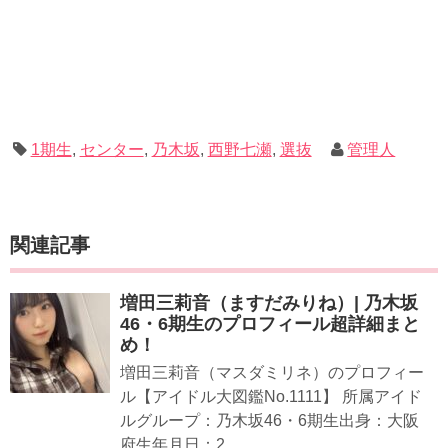
1期生
,
センター
,
乃木坂
,
西野七瀬
,
選抜
管理人
関連記事
増田三莉音（ますだみりね）| 乃木坂
46・6期生のプロフィール超詳細まと
め！
増田三莉音（マスダミリネ）のプロフィー
ル【アイドル大図鑑No.1111】 所属アイド
ルグループ：乃木坂46・6期生出身：大阪
府生年月日：2...