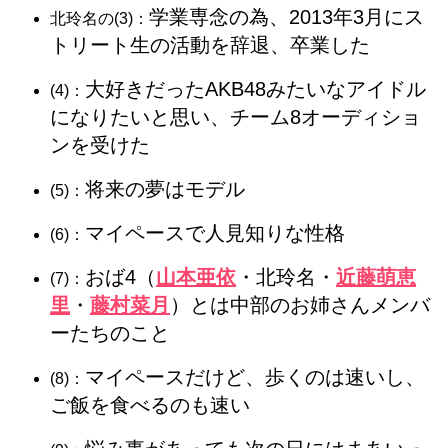
学業専念の為、2013年3月にス
北玲名の(3)：
トリート生の活動を辞退、卒業した
大好きだったAKB48みたいなアイドル
(4)：
になりたいと思い、チーム8オーディショ
ンを受けた
将来の夢はモデル
(5)：
マイペースで人見知りな性格
(6)：
おば4（
山本亜依
・北玲名・
近藤萌恵
(7)：
里
・
藤村菜月
）とは中部のお姉さんメンバ
ーたちのこと
マイペースだけど、歩くのは速いし、
(8)：
ご飯を食べるのも速い