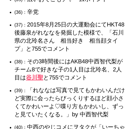
辛党
(36)：
2015年8月25日の大運動会にてHKT48
(37)：
後藤泉がれななを発掘した模様で、「石川
県の北玲名さん 相当好き 相当顔タイ
プ」と755でコメント
その3時間後にはAKB48中西智代梨が
(38)：
チーム8で好きな子の1人目は北玲名、2人
目は
谷川聖
と755でコメント
「れななは写真で見てもかわいんだけ
(39)：
ど実際に会ったらびっくりするほど顔小さ
くてかわいーよ♡喋り方もかわいし、ずっ
と見ていたくなる。」by 中西智代梨
中西のやじコメにヲタクが「いーちゃ
(40)：