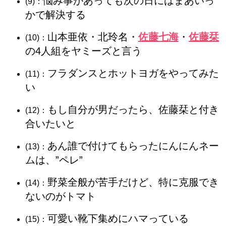
悩み事があっても次の日にはまあいっ
(9)：
かで解決する
山本亜依・北玲名・
佐藤七海
・
佐藤栞
(10)：
の4人組をヤミーズと言う
フラダンスとホットヨガをやってみた
(11)：
い
もし自分が男だったら、佐藤栞と付き
(12)：
合いたいと
あん誰で付けてもらったにんにんネー
(13)：
ムは、”ペレ”
野菜全般が苦手だけど、特に克服でき
(14)：
ないのがトマト
可愛い靴下集めにハマっている
(15)：