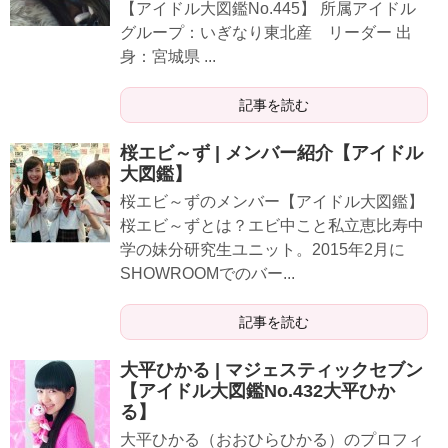
【アイドル大図鑑No.445】 所属アイドル
グループ：いぎなり東北産 リーダー 出
身：宮城県 ...
記事を読む
桜エビ～ず | メンバー紹介【アイドル
大図鑑】
桜エビ～ずのメンバー【アイドル大図鑑】
桜エビ～ずとは？エビ中こと私立恵比寿中
学の妹分研究生ユニット。2015年2月に
SHOWROOMでのバー...
記事を読む
大平ひかる | マジェスティックセブン
【アイドル大図鑑No.432大平ひか
る】
大平ひかる（おおひらひかる）のプロフィ