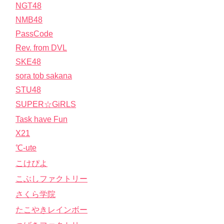
NGT48
NMB48
PassCode
Rev. from DVL
SKE48
sora tob sakana
STU48
SUPER☆GiRLS
Task have Fun
X21
℃-ute
こけぴよ
こぶしファクトリー
さくら学院
たこやきレインボー