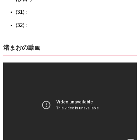
(31)：
(32)：
渚まおの動画