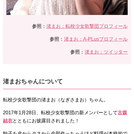
参照：
渚まお：転校少女歌撃団プロフィール
参照：
渚まお：A-PLusプロフィール
参照：
渚まお：ツイッター
渚まおちゃんについて
転校少女歌撃団の渚まお（なぎさまお）ちゃん。
2017年1月28日、転校少女歌撃団の新メンバーとして
古森
結衣
とともにお披露目されました！
餃子を皮からタネから全部作っちゃうほど料理が本格的で