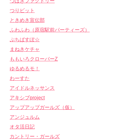
つばきファクトリー
つりビット
ときめき宣伝部
ふわふわ（原宿駅前パーティーズ）
ぷちぱすぽ☆
まねきケチャ
ももいろクローバーZ
ゆるめるモ！
わーすた
アイドルネッサンス
アキシブproject
アップアップガールズ（仮）
アンジュルム
オタ活日記
カントリー・ガールズ