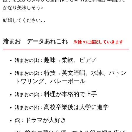
かなり美味しそう♪
結婚してください…
渚まお データあれこれ
※徐々に追記していきます
趣味→柔軟、ピアノ
渚まおの(1)：
特技→英文暗唱、水泳、バトン
渚まおの(2)：
トワリング、バレーボール
料理が本格的で上手
渚まおの(3)：
高校卒業後は大学に進学
渚まおの(4)：
ドラマが大好き
(5)：