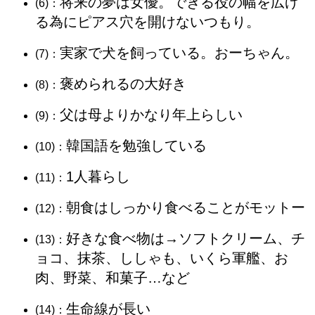
将来の夢は女優。できる役の幅を広げ
(6)：
る為にピアス穴を開けないつもり。
実家で犬を飼っている。おーちゃん。
(7)：
褒められるの大好き
(8)：
父は母よりかなり年上らしい
(9)：
韓国語を勉強している
(10)：
1人暮らし
(11)：
朝食はしっかり食べることがモットー
(12)：
好きな食べ物は→ソフトクリーム、チ
(13)：
ョコ、抹茶、ししゃも、いくら軍艦、お
肉、野菜、和菓子…など
生命線が長い
(14)：