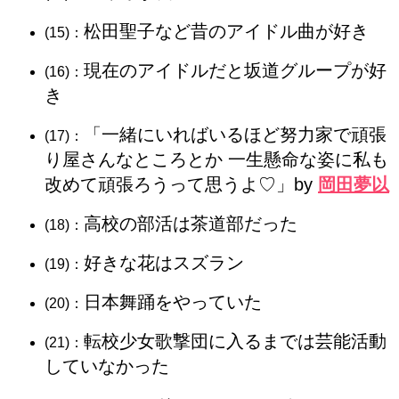
松田聖子など昔のアイドル曲が好き
(15)：
現在のアイドルだと坂道グループが好
(16)：
き
「一緒にいればいるほど努力家で頑張
(17)：
り屋さんなところとか 一生懸命な姿に私も
改めて頑張ろうって思うよ♡」by
岡田夢以
高校の部活は茶道部だった
(18)：
好きな花はスズラン
(19)：
日本舞踊をやっていた
(20)：
転校少女歌撃団に入るまでは芸能活動
(21)：
していなかった