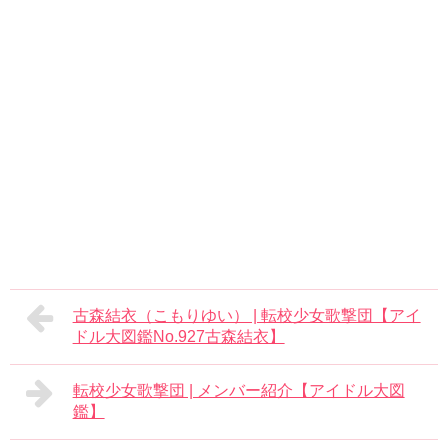
古森結衣（こもりゆい） | 転校少女歌撃団【アイ
ドル大図鑑No.927古森結衣】
転校少女歌撃団 | メンバー紹介【アイドル大図
鑑】