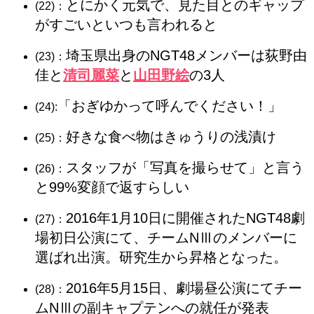
とにかく元気で、見た目とのギャップ
(22)：
がすごいといつも言われると
埼玉県出身のNGT48メンバーは荻野由
(23)：
佳と
清司麗菜
と
山田野絵
の3人
「おぎゆかって呼んでください！」
(24):
好きな食べ物はきゅうりの浅漬け
(25)：
スタッフが「写真を撮らせて」と言う
(26)：
と99%変顔で返すらしい
2016年1月10日に開催されたNGT48劇
(27)：
場初日公演にて、チームNⅢのメンバーに
選ばれ出演。研究生から昇格となった。
2016年5月15日、劇場昼公演にてチー
(28)：
ムNⅢの副キャプテンへの就任が発表