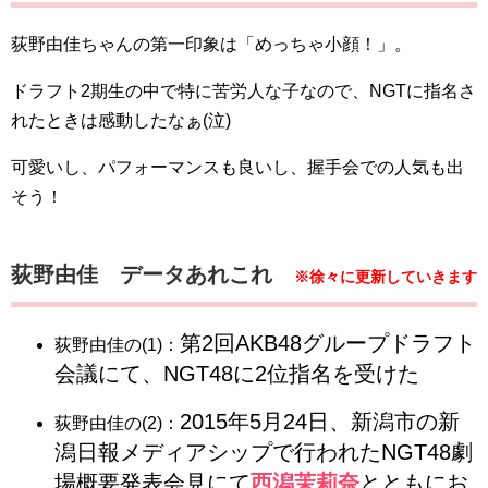
荻野由佳ちゃんの第一印象は「めっちゃ小顔！」。
ドラフト2期生の中で特に苦労人な子なので、NGTに指名さ
れたときは感動したなぁ(泣)
可愛いし、パフォーマンスも良いし、握手会での人気も出
そう！
荻野由佳 データあれこれ
※徐々に更新していきます
第2回AKB48グループドラフト
荻野由佳の(1)：
会議にて、NGT48に2位指名を受けた
2015年5月24日、新潟市の新
荻野由佳の(2)：
潟日報メディアシップで行われたNGT48劇
場概要発表会見にて
西潟茉莉奈
とともにお