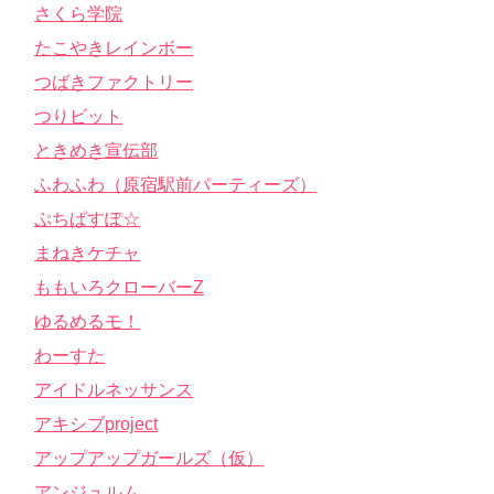
さくら学院
たこやきレインボー
つばきファクトリー
つりビット
ときめき宣伝部
ふわふわ（原宿駅前パーティーズ）
ぷちぱすぽ☆
まねきケチャ
ももいろクローバーZ
ゆるめるモ！
わーすた
アイドルネッサンス
アキシブproject
アップアップガールズ（仮）
アンジュルム