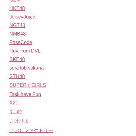
HKT48
Juice=Juice
NGT48
NMB48
PassCode
Rev. from DVL
SKE48
sora tob sakana
STU48
SUPER☆GiRLS
Task have Fun
X21
℃-ute
こけぴよ
こぶしファクトリー