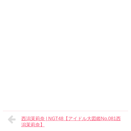
西潟茉莉奈 | NGT48【アイドル大図鑑No.081西
潟茉莉奈】