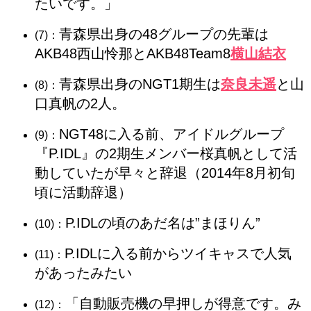
たいです。」
青森県出身の48グループの先輩は
(7)：
AKB48西山怜那とAKB48Team8
横山結衣
青森県出身のNGT1期生は
奈良未遥
と山
(8)：
口真帆の2人。
NGT48に入る前、アイドルグループ
(9)：
『P.IDL』の2期生メンバー桜真帆として活
動していたが早々と辞退（2014年8月初旬
頃に活動辞退）
P.IDLの頃のあだ名は”まほりん”
(10)：
P.IDLに入る前からツイキャスで人気
(11)：
があったみたい
「自動販売機の早押しが得意です。み
(12)：