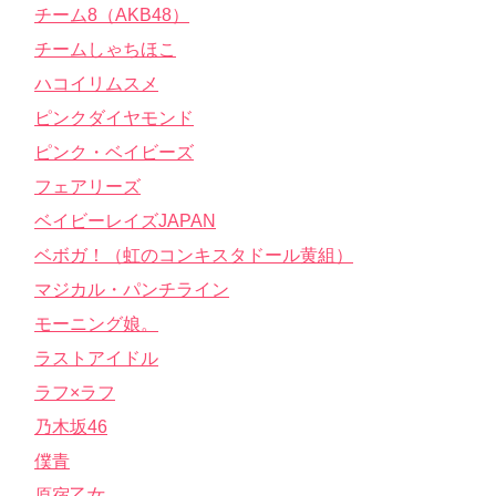
チーム8（AKB48）
チームしゃちほこ
ハコイリムスメ
ピンクダイヤモンド
ピンク・ベイビーズ
フェアリーズ
ベイビーレイズJAPAN
ベボガ！（虹のコンキスタドール黄組）
マジカル・パンチライン
モーニング娘。
ラストアイドル
ラフ×ラフ
乃木坂46
僕青
原宿乙女