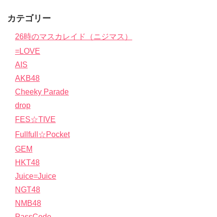
カテゴリー
26時のマスカレイド（ニジマス）
=LOVE
AIS
AKB48
Cheeky Parade
drop
FES☆TIVE
Fullfull☆Pocket
GEM
HKT48
Juice=Juice
NGT48
NMB48
PassCode