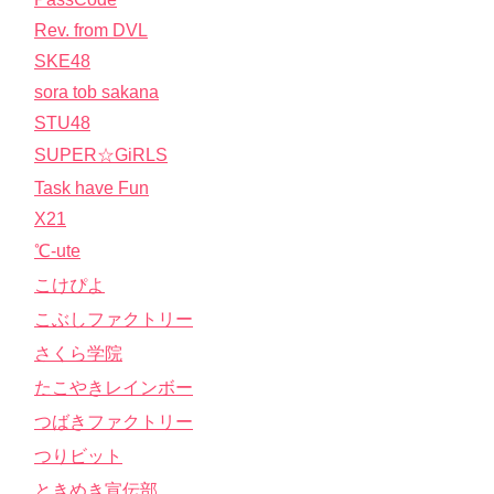
Rev. from DVL
SKE48
sora tob sakana
STU48
SUPER☆GiRLS
Task have Fun
X21
℃-ute
こけぴよ
こぶしファクトリー
さくら学院
たこやきレインボー
つばきファクトリー
つりビット
ときめき宣伝部