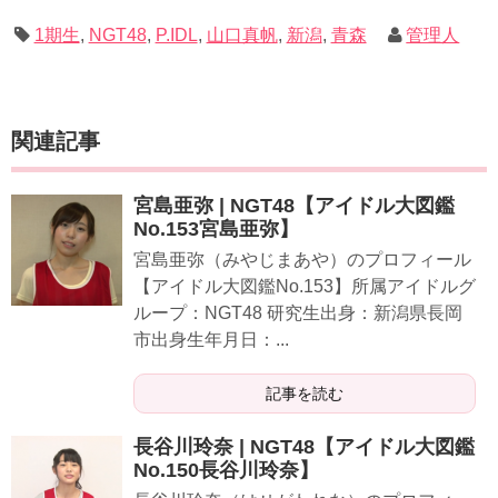
1期生
,
NGT48
,
P.IDL
,
山口真帆
,
新潟
,
青森
管理人
関連記事
宮島亜弥 | NGT48【アイドル大図鑑
No.153宮島亜弥】
宮島亜弥（みやじまあや）のプロフィール
【アイドル大図鑑No.153】所属アイドルグ
ループ：NGT48 研究生出身：新潟県長岡
市出身生年月日：...
記事を読む
長谷川玲奈 | NGT48【アイドル大図鑑
No.150長谷川玲奈】