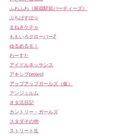
ふわふわ（原宿駅前パーティーズ）
ぷちぱすぽ☆
まねきケチャ
ももいろクローバーZ
ゆるめるモ！
わーすた
アイドルネッサンス
アキシブproject
アップアップガールズ（仮）
アンジュルム
オタ活日記
カントリー・ガールズ
スタダその他
ストリート生