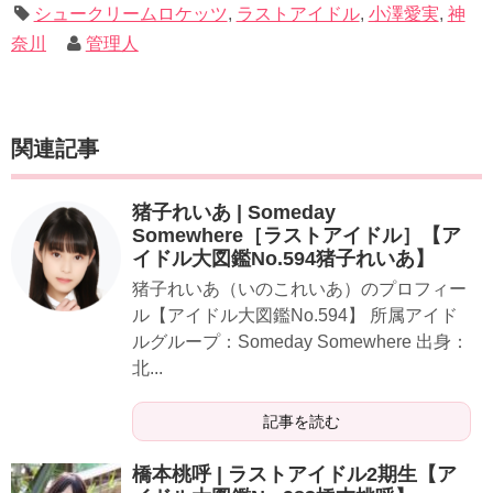
シュークリームロケッツ
,
ラストアイドル
,
小澤愛実
,
神
奈川
管理人
関連記事
猪子れいあ | Someday
Somewhere［ラストアイドル］【ア
イドル大図鑑No.594猪子れいあ】
猪子れいあ（いのこれいあ）のプロフィー
ル【アイドル大図鑑No.594】 所属アイド
ルグループ：Someday Somewhere 出身：
北...
記事を読む
橋本桃呼 | ラストアイドル2期生【ア