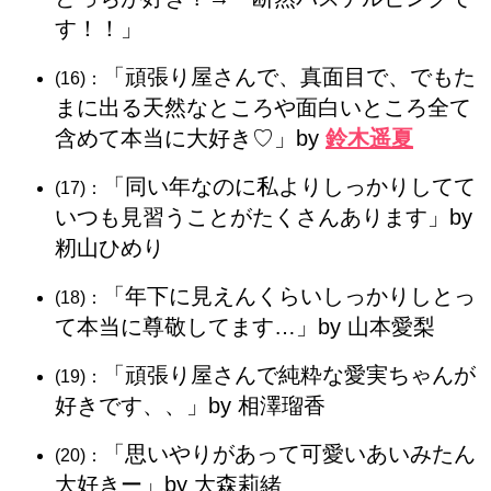
す！！」
「頑張り屋さんで、真面目で、でもた
(16)：
まに出る天然なところや面白いところ全て
含めて本当に大好き♡」by
鈴木遥夏
「同い年なのに私よりしっかりしてて
(17)：
いつも見習うことがたくさんあります」by
籾山ひめり
「年下に見えんくらいしっかりしとっ
(18)：
て本当に尊敬してます…」by 山本愛梨
「頑張り屋さんで純粋な愛実ちゃんが
(19)：
好きです、、」by 相澤瑠香
「思いやりがあって可愛いあいみたん
(20)：
大好きー」by 大森莉緒