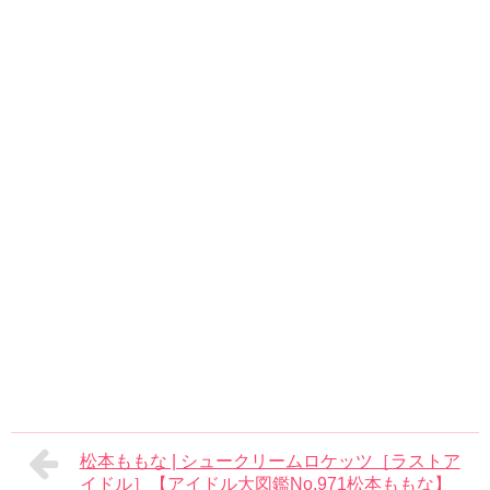
松本ももな | シュークリームロケッツ［ラストア
イドル］【アイドル大図鑑No.971松本ももな】