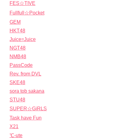
FES☆TIVE
Fullfull☆Pocket
GEM
HKT48
Juice=Juice
NGT48
NMB48
PassCode
Rev. from DVL
SKE48
sora tob sakana
STU48
SUPER☆GiRLS
Task have Fun
X21
℃-ute