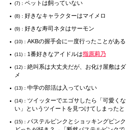
ペットは飼っていない
(7)：
好きなキャラクターはマイメロ
(8)：
好きな寿司ネタはサーモン
(9)：
AKBの握手会に一度行ったことがある
(10)：
1番好きなアイドルは
指原莉乃
(11)：
絶叫系は大丈夫だが、お化け屋敷はダ
(12)：
メ
中学の部活は入っていない
(13)：
ツイッターでエゴサしたら「可愛くな
(14)：
い」というツイートを見つけてしまったと
パステルピンクとショッキングピンク
(15)：
どっちが好き？→「断然パステルピンクで