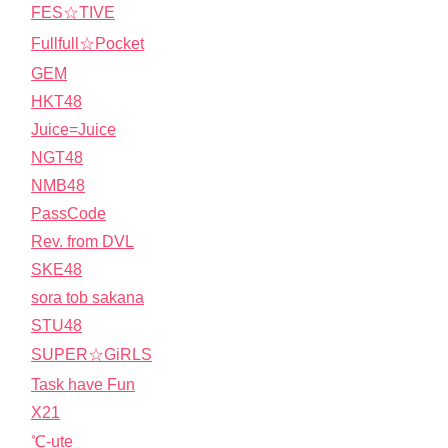
FES☆TIVE
Fullfull☆Pocket
GEM
HKT48
Juice=Juice
NGT48
NMB48
PassCode
Rev. from DVL
SKE48
sora tob sakana
STU48
SUPER☆GiRLS
Task have Fun
X21
℃-ute