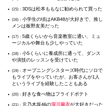
3DSは松本ももなに勧められて買った
(15)：
小学生の頃はAKB48が大好きで、推し
(16)：
メンは板野友美だった
5歳くらいから音楽教室に通い、ミュ
(17)：
ージカルや舞台も少しやっていた
小5くらいに養成所に通って、ダンス
(18)：
や演技のレッスンを受けていた
オープニングシスターズ時代にソロで
(19)：
もライブをやっていたが、お客さんが1人
というライブを経験したこともある
好きな食べ物はフライドポテト
(20)：
元乃木坂46の
深川麻衣
が大好きだった
(21)：