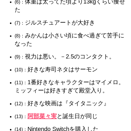
体重は太ってた頃より13kgくらい痩せ
(6)：
た
ジルスチュアートが大好き
(7)：
みかんは小さい頃に食べ過ぎて苦手に
(8)：
なった
視力は悪い。－2.5のコンタクト。
(9)：
好きな寿司ネタはサーモン
(10)：
1番好きなキャラクターはマイメロ。
(11)：
ミッフィーは好きすぎて殿堂入り。
好きな映画は『タイタニック』
(12)：
阿部菜々実
と誕生日が同じ
(13)：
Nintendo Switchを購入した
(14)：