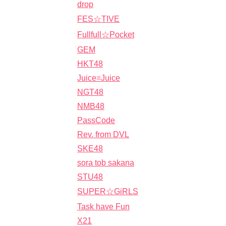
drop
FES☆TIVE
Fullfull☆Pocket
GEM
HKT48
Juice=Juice
NGT48
NMB48
PassCode
Rev. from DVL
SKE48
sora tob sakana
STU48
SUPER☆GiRLS
Task have Fun
X21