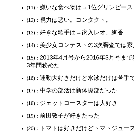
嫌いな食べ物は→1位グリンピース
(11)：
視力は悪い。コンタクト。
(12)：
好きな歌手は→家入レオ、絢香
(13)：
美少女コンテストの3次審査では家
(14)：
2013年4月号から2016年3月号
(15)：
3年間務めた
運動大好きだけど水泳だけは苦手
(16)：
中学の部活は新体操部だった
(17)：
ジェットコースターは大好き
(18)：
前田敦子が好きだった
(19)：
トマトは好きだけどトマトジュー
(20)：