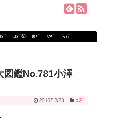
は行
は行②
ま行
や行
ら行
図鑑No.781小澤
2016/12/23
X21
ク