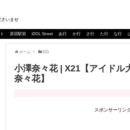
ださいませ
スト
原宿駅前
iDOL Street
あ行
か行
さ行
た行
な行
ホーム
X21
小澤奈々花 | X21【アイドル大
奈々花】
スポンサーリン