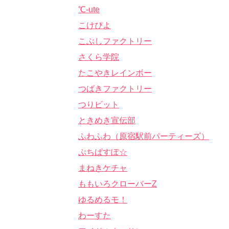
℃-ute
こけぴよ
こぶしファクトリー
さくら学院
たこやきレインボー
つばきファクトリー
つりビット
ときめき宣伝部
ふわふわ（原宿駅前パーティーズ）
ぷちぱすぽ☆
まねきケチャ
ももいろクローバーZ
ゆるめるモ！
わーすた