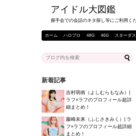
アイドル大図鑑
握手会での会話のネタ探し等にご利用く
ホーム
ハロプロ
48G
46G
スターダ
新着記事
吉村萌南（よしむらもなみ）|
ラフ×ラフのプロフィール超詳
細まとめ！
藤崎未来（ふじさきみく）| ラ
フ×ラフのプロフィール超詳細
まとめ！