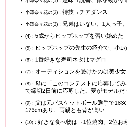
趣味→読書、体を動かす
小澤奈々花の(1)：
特技→チアダンス
小澤奈々花の(2)：
兄弟はいない。1人っ子
小澤奈々花の(3)：
5歳からヒップホップを習い始めた
(4)：
ヒップホップの先生の紹介で、小1
(5)：
1番好きな寿司ネタはマグロ
(6)：
オーディションを受けたのは美少女
(7)：
母に「このコンテストに応募してみ
(8)：
で締切2日前に応募した。夢がモデルだ
父は元バスケットボール選手で183
(9)：
175cmあり、両親とも背が高い
好きな食べ物は→1位焼肉、2位お
(10)：