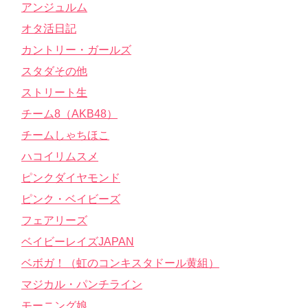
アンジュルム
オタ活日記
カントリー・ガールズ
スタダその他
ストリート生
チーム8（AKB48）
チームしゃちほこ
ハコイリムスメ
ピンクダイヤモンド
ピンク・ベイビーズ
フェアリーズ
ベイビーレイズJAPAN
ベボガ！（虹のコンキスタドール黄組）
マジカル・パンチライン
モーニング娘。