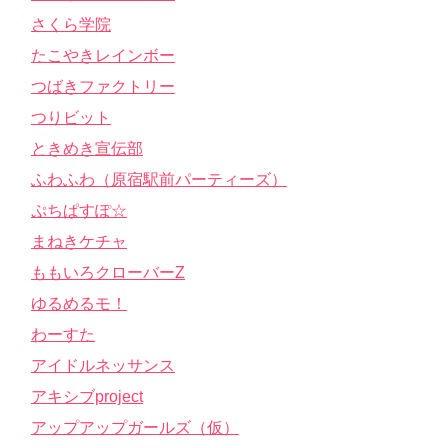
さくら学院
たこやきレインボー
つばきファクトリー
つりビット
ときめき宣伝部
ふわふわ（原宿駅前パーティーズ）
ぷちぱすぽ☆
まねきケチャ
ももいろクローバーZ
ゆるめるモ！
わーすた
アイドルネッサンス
アキシブproject
アップアップガールズ（仮）