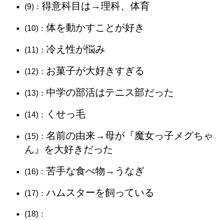
得意科目は→理科、体育
(9)：
体を動かすことが好き
(10)：
冷え性が悩み
(11)：
お菓子が大好きすぎる
(12)：
中学の部活はテニス部だった
(13)：
くせっ毛
(14)：
名前の由来→母が『魔女っ子メグちゃ
(15)：
ん』を大好きだった
苦手な食べ物→うなぎ
(16)：
ハムスターを飼っている
(17)：
(18)：