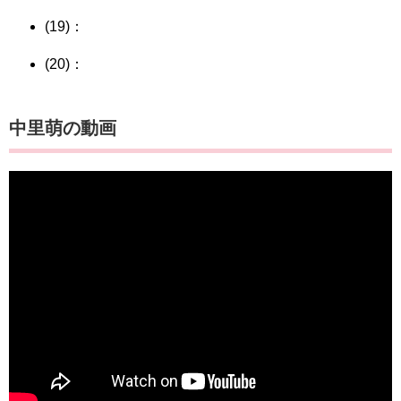
(19)：
(20)：
中里萌の動画