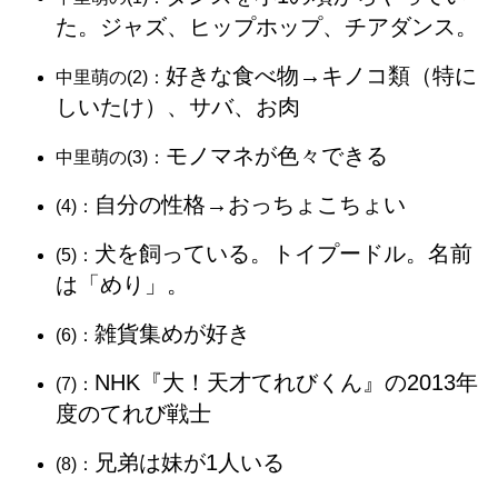
た。ジャズ、ヒップホップ、チアダンス。
好きな食べ物→キノコ類（特に
中里萌の(2)：
しいたけ）、サバ、お肉
モノマネが色々できる
中里萌の(3)：
自分の性格→おっちょこちょい
(4)：
犬を飼っている。トイプードル。名前
(5)：
は「めり」。
雑貨集めが好き
(6)：
NHK『大！天才てれびくん』の2013年
(7)：
度のてれび戦士
兄弟は妹が1人いる
(8)：