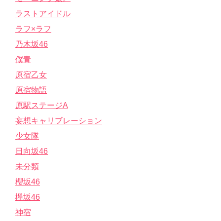
ラストアイドル
ラフ×ラフ
乃木坂46
僕青
原宿乙女
原宿物語
原駅ステージA
妄想キャリブレーション
少女隊
日向坂46
未分類
櫻坂46
欅坂46
神宿