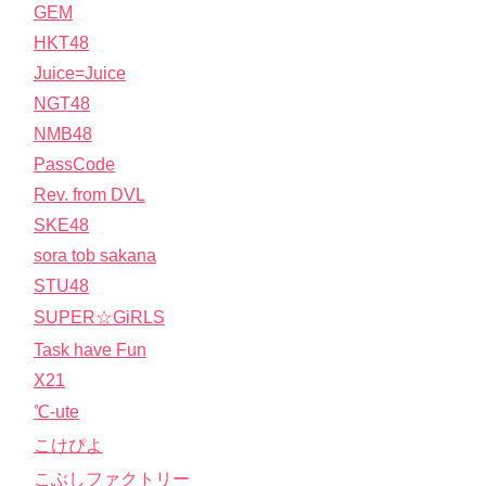
GEM
HKT48
Juice=Juice
NGT48
NMB48
PassCode
Rev. from DVL
SKE48
sora tob sakana
STU48
SUPER☆GiRLS
Task have Fun
X21
℃-ute
こけぴよ
こぶしファクトリー