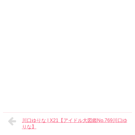
川口ゆりな | X21【アイドル大図鑑No.769川口ゆ
りな】