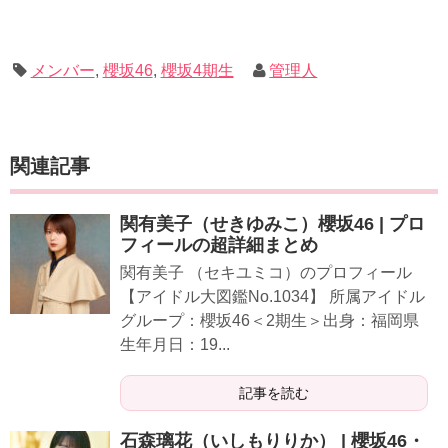
メンバー
,
櫻坂46
,
櫻坂4期生
管理人
関連記事
関有美子（せきゆみこ）櫻坂46 | プロ
フィールの超詳細まとめ
関有美子 （セキユミコ）のプロフィール
【アイドル大図鑑No.1034】 所属アイドル
グループ：櫻坂46＜2期生＞出身：福岡県
生年月日：19...
記事を読む
石森璃花（いしもりりか） | 櫻坂46・