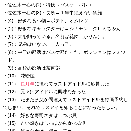
・佐佐木一心の(2)：特技→バスケ、バレエ
・佐佐木一心の(3)：長所→１年中絶えない笑顔
・(4)：好きな食べ物→ポテト、オムレツ
・(5)：好きなキャラクターは→シナモン、クロミちゃん
・(6)：犬を飼っている。名前は花鈴（かりん）。
・(7)：兄弟はいない。一人っ子。
・(8)：中学の部活はバスケ部だった。ポジションはフォワ
ード。
・(9)：高校の部活は茶道部
・(10)：花粉症
・(11)：
長月翠
に憧れてラストアイドルに応募した
・(12)：元々はアイドルに興味なかった
・(13)：たまたま父が間違えてラストアイドルを録画予約し
てしまい、それでラスアイを知ることになったらしい。
・(14)：好きな寿司ネタは→つぶ貝
・(15)：たい焼きはしっぽから食べる派