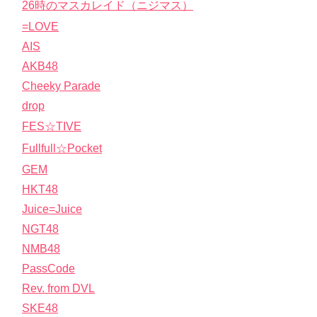
26時のマスカレイド（ニジマス）
=LOVE
AIS
AKB48
Cheeky Parade
drop
FES☆TIVE
Fullfull☆Pocket
GEM
HKT48
Juice=Juice
NGT48
NMB48
PassCode
Rev. from DVL
SKE48