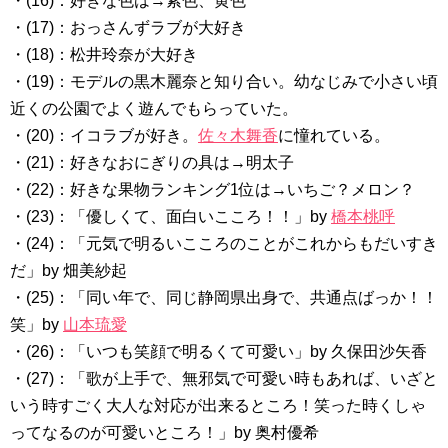
・(16)：好きな色は→紫色、黄色
・(17)：おっさんずラブが大好き
・(18)：松井玲奈が大好き
・(19)：モデルの黒木麗奈と知り合い。幼なじみで小さい頃
近くの公園でよく遊んでもらっていた。
・(20)：イコラブが好き。
佐々木舞香
に憧れている。
・(21)：好きなおにぎりの具は→明太子
・(22)：好きな果物ランキング1位は→いちご？メロン？
・(23)：「優しくて、面白いこころ！！」by
橋本桃呼
・(24)：「元気で明るいこころのことがこれからもだいすき
だ」by 畑美紗起
・(25)：「同い年で、同じ静岡県出身で、共通点ばっか！！
笑」by
山本琉愛
・(26)：「いつも笑顔で明るくて可愛い」by 久保田沙矢香
・(27)：「歌が上手で、無邪気で可愛い時もあれば、いざと
いう時すごく大人な対応が出来るところ！笑った時くしゃ
ってなるのが可愛いところ！」by 奥村優希