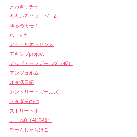
まねきケチャ
ももいろクローバーZ
ゆるめるモ！
わーすた
アイドルネッサンス
アキシブproject
アップアップガールズ（仮）
アンジュルム
オタ活日記
カントリー・ガールズ
スタダその他
ストリート生
チーム8（AKB48）
チームしゃちほこ