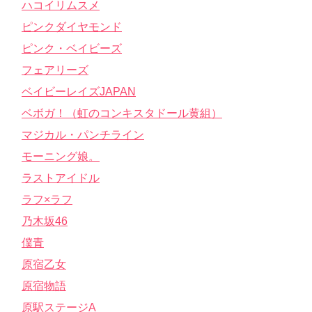
ハコイリムスメ
ピンクダイヤモンド
ピンク・ベイビーズ
フェアリーズ
ベイビーレイズJAPAN
ベボガ！（虹のコンキスタドール黄組）
マジカル・パンチライン
モーニング娘。
ラストアイドル
ラフ×ラフ
乃木坂46
僕青
原宿乙女
原宿物語
原駅ステージA