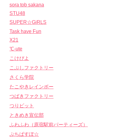
sora tob sakana
STU48
SUPER☆GiRLS
Task have Fun
X21
℃-ute
こけぴよ
こぶしファクトリー
さくら学院
たこやきレインボー
つばきファクトリー
つりビット
ときめき宣伝部
ふわふわ（原宿駅前パーティーズ）
ぷちぱすぽ☆