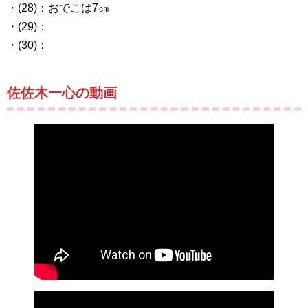
・(28)：おでこは7㎝
・(29)：
・(30)：
佐佐木一心の動画