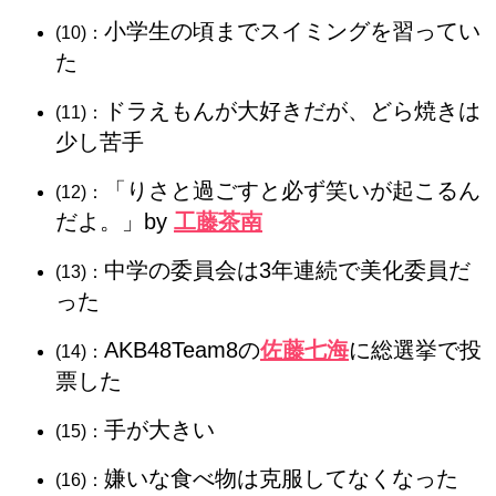
小学生の頃までスイミングを習ってい
(10)：
た
ドラえもんが大好きだが、どら焼きは
(11)：
少し苦手
「りさと過ごすと必ず笑いが起こるん
(12)：
だよ。」by
工藤茶南
中学の委員会は3年連続で美化委員だ
(13)：
った
AKB48Team8の
佐藤七海
に総選挙で投
(14)：
票した
手が大きい
(15)：
嫌いな食べ物は克服してなくなった
(16)：