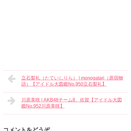
立石梨礼（たていしりら） | monogatari（原宿物
語）【アイドル大図鑑No.950立石梨礼】
川原美咲 | AKB48チーム8、佐賀【アイドル大図
鑑No.952川原美咲】
コメントをどうぞ