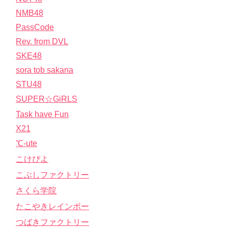
NMB48
PassCode
Rev. from DVL
SKE48
sora tob sakana
STU48
SUPER☆GiRLS
Task have Fun
X21
℃-ute
こけぴよ
こぶしファクトリー
さくら学院
たこやきレインボー
つばきファクトリー