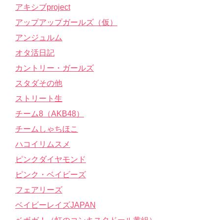
アキシブproject
アップアップガールズ（仮）
アンジュルム
オタ活日記
カントリー・ガールズ
スタダその他
ストリート生
チーム8（AKB48）
チームしゃちほこ
ハコイリムスメ
ピンクダイヤモンド
ピンク・ベイビーズ
フェアリーズ
ベイビーレイズJAPAN