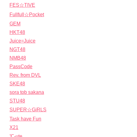
FES☆TIVE
Fullfull☆Pocket
GEM
HKT48
Juice=Juice
NGT48
NMB48
PassCode
Rev. from DVL
SKE48
sora tob sakana
STU48
SUPER☆GiRLS
Task have Fun
X21
℃-ute