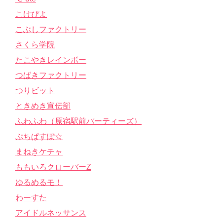
こけぴよ
こぶしファクトリー
さくら学院
たこやきレインボー
つばきファクトリー
つりビット
ときめき宣伝部
ふわふわ（原宿駅前パーティーズ）
ぷちぱすぽ☆
まねきケチャ
ももいろクローバーZ
ゆるめるモ！
わーすた
アイドルネッサンス