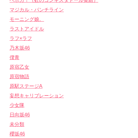
ベボガ！（虹のコンキスタドール黄組）
マジカル・パンチライン
モーニング娘。
ラストアイドル
ラフ×ラフ
乃木坂46
僕青
原宿乙女
原宿物語
原駅ステージA
妄想キャリブレーション
少女隊
日向坂46
未分類
櫻坂46