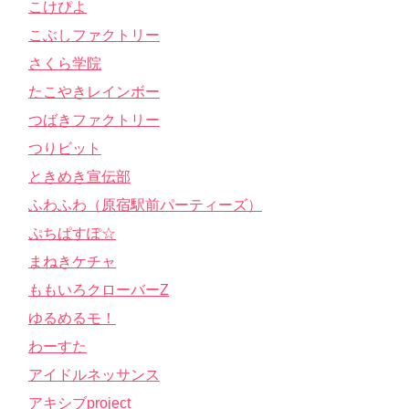
こけぴよ
こぶしファクトリー
さくら学院
たこやきレインボー
つばきファクトリー
つりビット
ときめき宣伝部
ふわふわ（原宿駅前パーティーズ）
ぷちぱすぽ☆
まねきケチャ
ももいろクローバーZ
ゆるめるモ！
わーすた
アイドルネッサンス
アキシブproject