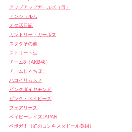
アップアップガールズ（仮）
アンジュルム
オタ活日記
カントリー・ガールズ
スタダその他
ストリート生
チーム8（AKB48）
チームしゃちほこ
ハコイリムスメ
ピンクダイヤモンド
ピンク・ベイビーズ
フェアリーズ
ベイビーレイズJAPAN
ベボガ！（虹のコンキスタドール黄組）