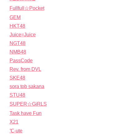
Fullfull☆Pocket
GEM
HKT48
Juice=Juice
NGT48
NMB48
PassCode
Rev. from DVL
SKE48
sora tob sakana
STU48
SUPER☆GiRLS
Task have Fun
X21
℃-ute