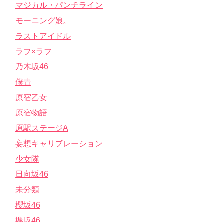
マジカル・パンチライン
モーニング娘。
ラストアイドル
ラフ×ラフ
乃木坂46
僕青
原宿乙女
原宿物語
原駅ステージA
妄想キャリブレーション
少女隊
日向坂46
未分類
櫻坂46
欅坂46