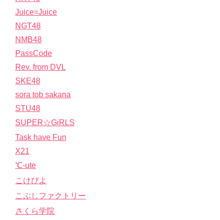
Juice=Juice
NGT48
NMB48
PassCode
Rev. from DVL
SKE48
sora tob sakana
STU48
SUPER☆GiRLS
Task have Fun
X21
℃-ute
こけぴよ
こぶしファクトリー
さくら学院