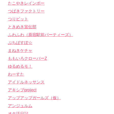
たこやきレインボー
つばきファクトリー
つりビット
ときめき宣伝部
ふわふわ（原宿駅前パーティーズ）
ぷちぱすぽ☆
まねきケチャ
ももいろクローバーZ
ゆるめるモ！
わーすた
アイドルネッサンス
アキシブproject
アップアップガールズ（仮）
アンジュルム
オタ活日記