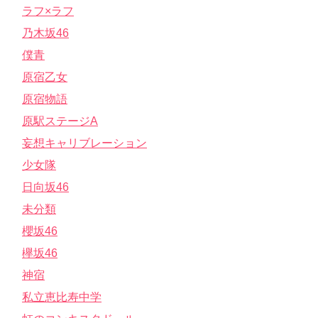
ラフ×ラフ
乃木坂46
僕青
原宿乙女
原宿物語
原駅ステージA
妄想キャリブレーション
少女隊
日向坂46
未分類
櫻坂46
欅坂46
神宿
私立恵比寿中学