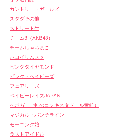
カントリー・ガールズ
スタダその他
ストリート生
チーム8（AKB48）
チームしゃちほこ
ハコイリムスメ
ピンクダイヤモンド
ピンク・ベイビーズ
フェアリーズ
ベイビーレイズJAPAN
ベボガ！（虹のコンキスタドール黄組）
マジカル・パンチライン
モーニング娘。
ラストアイドル