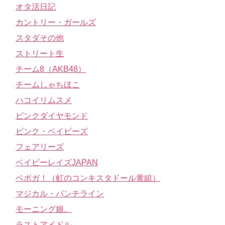
オタ活日記
カントリー・ガールズ
スタダその他
ストリート生
チーム8（AKB48）
チームしゃちほこ
ハコイリムスメ
ピンクダイヤモンド
ピンク・ベイビーズ
フェアリーズ
ベイビーレイズJAPAN
ベボガ！（虹のコンキスタドール黄組）
マジカル・パンチライン
モーニング娘。
ラストアイドル