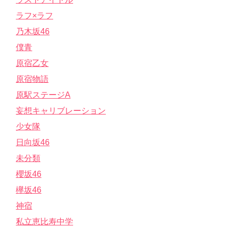
ラフ×ラフ
乃木坂46
僕青
原宿乙女
原宿物語
原駅ステージA
妄想キャリブレーション
少女隊
日向坂46
未分類
櫻坂46
欅坂46
神宿
私立恵比寿中学