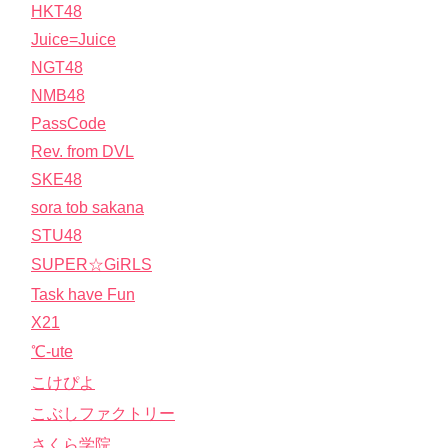
HKT48
Juice=Juice
NGT48
NMB48
PassCode
Rev. from DVL
SKE48
sora tob sakana
STU48
SUPER☆GiRLS
Task have Fun
X21
℃-ute
こけぴよ
こぶしファクトリー
さくら学院