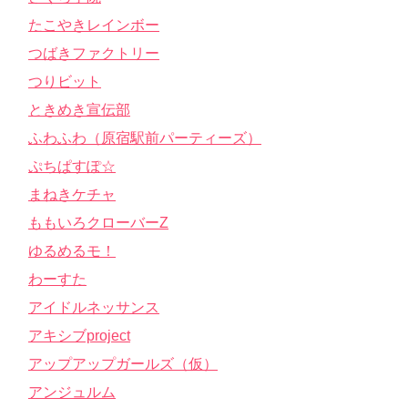
たこやきレインボー
つばきファクトリー
つりビット
ときめき宣伝部
ふわふわ（原宿駅前パーティーズ）
ぷちぱすぽ☆
まねきケチャ
ももいろクローバーZ
ゆるめるモ！
わーすた
アイドルネッサンス
アキシブproject
アップアップガールズ（仮）
アンジュルム