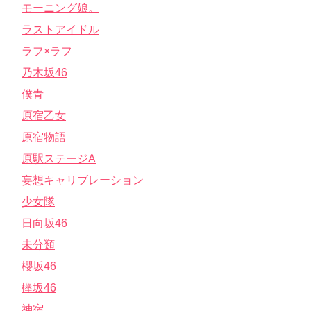
モーニング娘。
ラストアイドル
ラフ×ラフ
乃木坂46
僕青
原宿乙女
原宿物語
原駅ステージA
妄想キャリブレーション
少女隊
日向坂46
未分類
櫻坂46
欅坂46
神宿