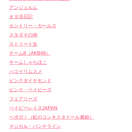
アンジュルム
オタ活日記
カントリー・ガールズ
スタダその他
ストリート生
チーム8（AKB48）
チームしゃちほこ
ハコイリムスメ
ピンクダイヤモンド
ピンク・ベイビーズ
フェアリーズ
ベイビーレイズJAPAN
ベボガ！（虹のコンキスタドール黄組）
マジカル・パンチライン