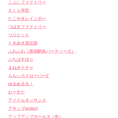
こぶしファクトリー
さくら学院
たこやきレインボー
つばきファクトリー
つりビット
ときめき宣伝部
ふわふわ（原宿駅前パーティーズ）
ぷちぱすぽ☆
まねきケチャ
ももいろクローバーZ
ゆるめるモ！
わーすた
アイドルネッサンス
アキシブproject
アップアップガールズ（仮）