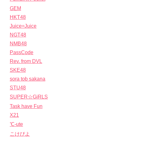
GEM
HKT48
Juice=Juice
NGT48
NMB48
PassCode
Rev. from DVL
SKE48
sora tob sakana
STU48
SUPER☆GiRLS
Task have Fun
X21
℃-ute
こけぴよ