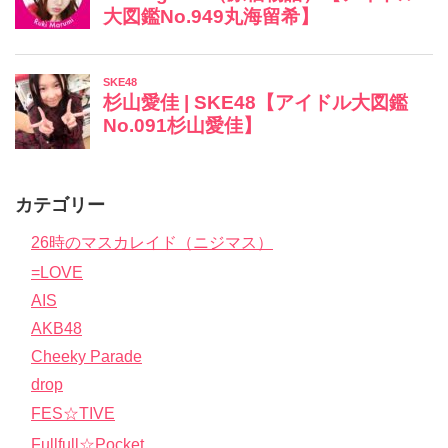
カテゴリー
26時のマスカレイド（ニジマス）
=LOVE
AIS
AKB48
Cheeky Parade
drop
FES☆TIVE
Fullfull☆Pocket