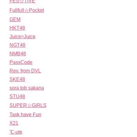
FES☆TIVE
Fullfull☆Pocket
GEM
HKT48
Juice=Juice
NGT48
NMB48
PassCode
Rev. from DVL
SKE48
sora tob sakana
STU48
SUPER☆GiRLS
Task have Fun
X21
℃-ute