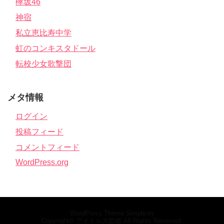
欅坂46
神宿
私立恵比寿中学
虹のコンキスタドール
転校少女歌撃団
メタ情報
ログイン
投稿フィード
コメントフィード
WordPress.org
WordPress Theme
Simplicity
Copyright©
アイドル大図鑑
All Rights Reserved.