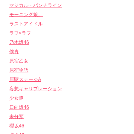
マジカル・パンチライン
モーニング娘。
ラストアイドル
ラフ×ラフ
乃木坂46
僕青
原宿乙女
原宿物語
原駅ステージA
妄想キャリブレーション
少女隊
日向坂46
未分類
櫻坂46