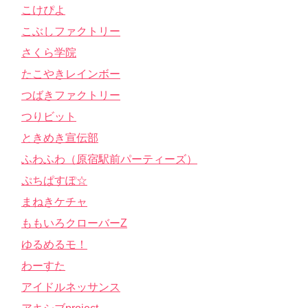
こけぴよ
こぶしファクトリー
さくら学院
たこやきレインボー
つばきファクトリー
つりビット
ときめき宣伝部
ふわふわ（原宿駅前パーティーズ）
ぷちぱすぽ☆
まねきケチャ
ももいろクローバーZ
ゆるめるモ！
わーすた
アイドルネッサンス