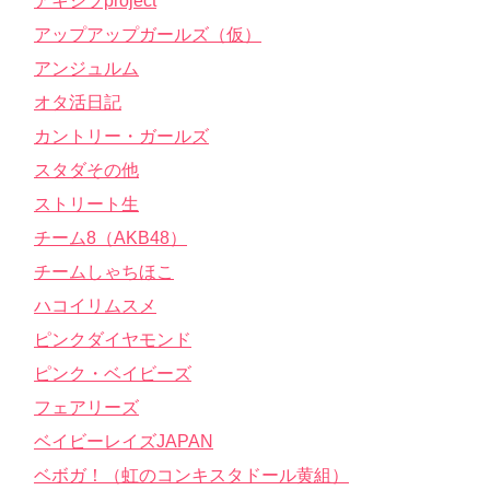
アキシブproject
アップアップガールズ（仮）
アンジュルム
オタ活日記
カントリー・ガールズ
スタダその他
ストリート生
チーム8（AKB48）
チームしゃちほこ
ハコイリムスメ
ピンクダイヤモンド
ピンク・ベイビーズ
フェアリーズ
ベイビーレイズJAPAN
ベボガ！（虹のコンキスタドール黄組）