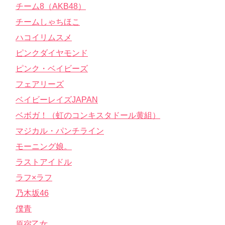
チーム8（AKB48）
チームしゃちほこ
ハコイリムスメ
ピンクダイヤモンド
ピンク・ベイビーズ
フェアリーズ
ベイビーレイズJAPAN
ベボガ！（虹のコンキスタドール黄組）
マジカル・パンチライン
モーニング娘。
ラストアイドル
ラフ×ラフ
乃木坂46
僕青
原宿乙女