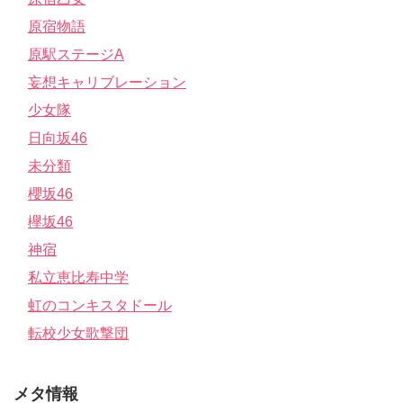
原宿物語
原駅ステージA
妄想キャリブレーション
少女隊
日向坂46
未分類
櫻坂46
欅坂46
神宿
私立恵比寿中学
虹のコンキスタドール
転校少女歌撃団
メタ情報