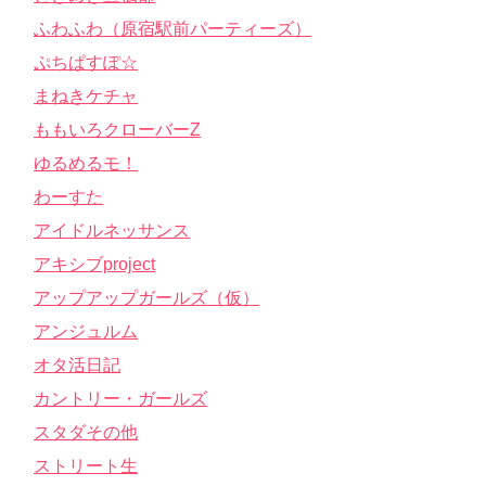
ふわふわ（原宿駅前パーティーズ）
ぷちぱすぽ☆
まねきケチャ
ももいろクローバーZ
ゆるめるモ！
わーすた
アイドルネッサンス
アキシブproject
アップアップガールズ（仮）
アンジュルム
オタ活日記
カントリー・ガールズ
スタダその他
ストリート生