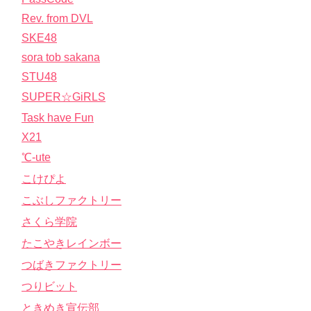
Rev. from DVL
SKE48
sora tob sakana
STU48
SUPER☆GiRLS
Task have Fun
X21
℃-ute
こけぴよ
こぶしファクトリー
さくら学院
たこやきレインボー
つばきファクトリー
つりビット
ときめき宣伝部