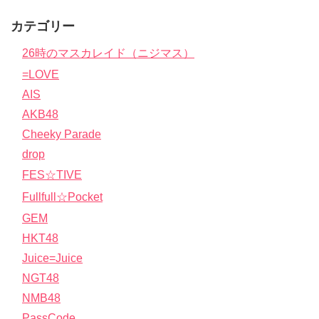
カテゴリー
26時のマスカレイド（ニジマス）
=LOVE
AIS
AKB48
Cheeky Parade
drop
FES☆TIVE
Fullfull☆Pocket
GEM
HKT48
Juice=Juice
NGT48
NMB48
PassCode