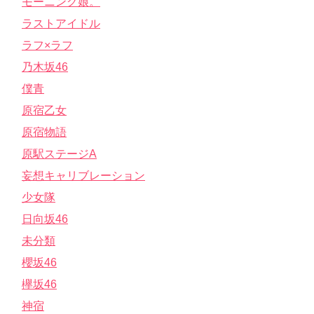
モーニング娘。
ラストアイドル
ラフ×ラフ
乃木坂46
僕青
原宿乙女
原宿物語
原駅ステージA
妄想キャリブレーション
少女隊
日向坂46
未分類
櫻坂46
欅坂46
神宿