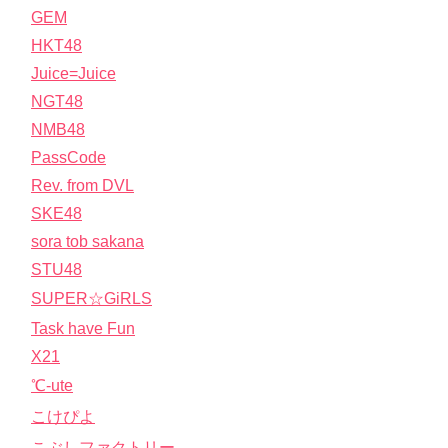
GEM
HKT48
Juice=Juice
NGT48
NMB48
PassCode
Rev. from DVL
SKE48
sora tob sakana
STU48
SUPER☆GiRLS
Task have Fun
X21
℃-ute
こけぴよ
こぶしファクトリー