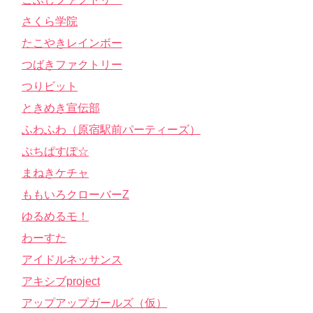
さくら学院
たこやきレインボー
つばきファクトリー
つりビット
ときめき宣伝部
ふわふわ（原宿駅前パーティーズ）
ぷちぱすぽ☆
まねきケチャ
ももいろクローバーZ
ゆるめるモ！
わーすた
アイドルネッサンス
アキシブproject
アップアップガールズ（仮）