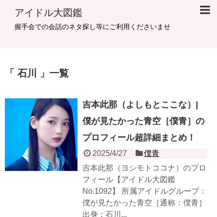
アイドル大図鑑
握手会での会話のネタ探し等にご利用くださいませ
石川
一覧
吉本此那（よしもとここな）|
僕が見たかった青空［僕青］の
プロフィール超詳細まとめ！
2025/4/27
僕青
吉本此那（ヨシモトココナ）のプロ
フィール【アイドル大図鑑
No.1092】 所属アイドルグループ：
僕が見たかった青空［通称：僕青］
出身：石川...