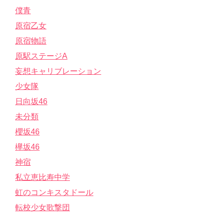
僕青
原宿乙女
原宿物語
原駅ステージA
妄想キャリブレーション
少女隊
日向坂46
未分類
櫻坂46
欅坂46
神宿
私立恵比寿中学
虹のコンキスタドール
転校少女歌撃団