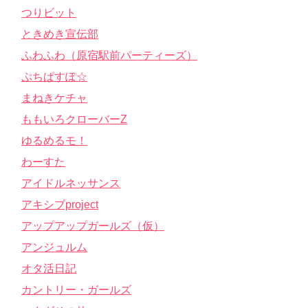
つりビット
ときめき宣伝部
ふわふわ（原宿駅前パーティーズ）
ぷちぱすぽ☆
まねきケチャ
ももいろクローバーZ
ゆるめるモ！
わーすた
アイドルネッサンス
アキシブproject
アップアップガールズ（仮）
アンジュルム
オタ活日記
カントリー・ガールズ