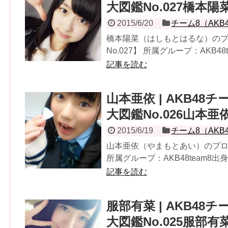
大図鑑No.027橋本陽
2015/6/20
チーム8（AKB
橋本陽菜（はしもとはるな）の
No.027】 所属グループ：AKB48
記事を読む
山本亜依 | AKB4
大図鑑No.026山本亜
2015/6/19
チーム8（AKB
山本亜依（やまもとあい）のプロフ
所属グループ：AKB48team8出身
記事を読む
服部有菜 | AKB4
大図鑑No.025服部有