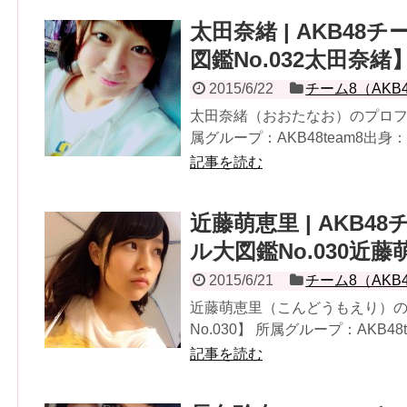
太田奈緒 | AKB4
図鑑No.032太田奈緒
2015/6/22
チーム8（AKB
太田奈緒（おおたなお）のプロフィ
属グループ：AKB48team8出身：
記事を読む
近藤萌恵里 | AKB
ル大図鑑No.030近
2015/6/21
チーム8（AKB
近藤萌恵里（こんどうもえり）
No.030】 所属グループ：AKB48t
記事を読む