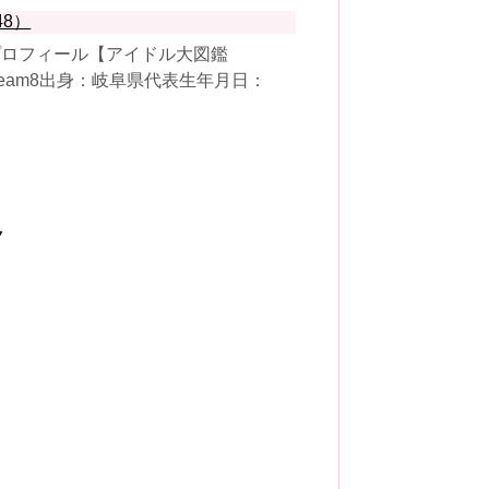
48）
プロフィール【アイドル大図鑑
8team8出身：岐阜県代表生年月日：
ク