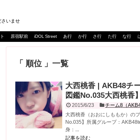
ださいませ
スト
原宿駅前
iDOL Street
あ行
か行
さ行
た行
な行
順位
一覧
大西桃香 | AKB4
図鑑No.035大西桃香
2015/6/23
チーム8（AKB
大西桃香（おおにしももか）の
No.035】所属グループ：AKB48
身：...
記事を読む