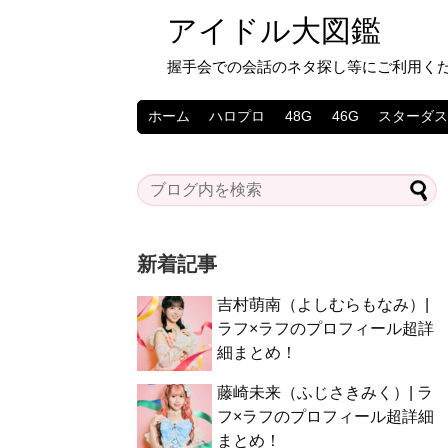
アイドル大図鑑
握手会での会話のネタ探し等にご利用く
ホーム
ハロプロ
48G
46G
スターダ
新着記事
吉村萌南（よしむらもなみ）|
ラフ×ラフのプロフィール超詳
細まとめ！
藤崎未来（ふじさきみく）| ラ
フ×ラフのプロフィール超詳細
まとめ！