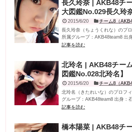
長久玲奈 | AKB4
大図鑑No.029長久玲
2015/6/20
チーム8（AKB
長久玲奈（ちょうくれな）のプロフ
所属グループ：AKB48team8 出
記事を読む
北玲名 | AKB48
図鑑No.028北玲名】
2015/6/20
チーム8（AKB
北玲名（きたれいな）のプロフィー
グループ：AKB48team8 出身：
記事を読む
橋本陽菜 | AKB4