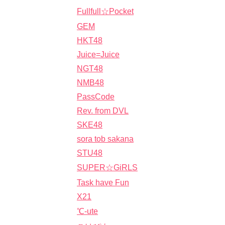
Fullfull☆Pocket
GEM
HKT48
Juice=Juice
NGT48
NMB48
PassCode
Rev. from DVL
SKE48
sora tob sakana
STU48
SUPER☆GiRLS
Task have Fun
X21
℃-ute