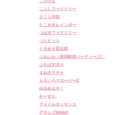
こけぴよ
こぶしファクトリー
さくら学院
たこやきレインボー
つばきファクトリー
つりビット
ときめき宣伝部
ふわふわ（原宿駅前パーティーズ）
ぷちぱすぽ☆
まねきケチャ
ももいろクローバーZ
ゆるめるモ！
わーすた
アイドルネッサンス
アキシブproject