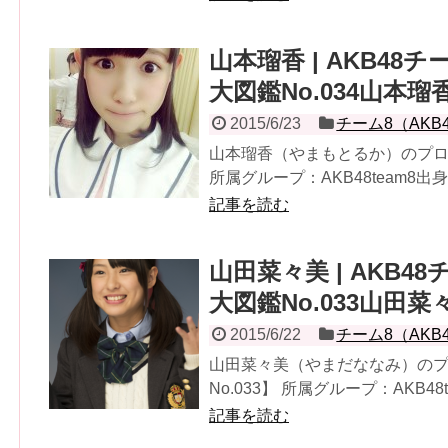
山本瑠香 | AKB4
大図鑑No.034山本瑠
2015/6/23
チーム8（AKB
山本瑠香（やまもとるか）のプロフ
所属グループ：AKB48team8出
記事を読む
山田菜々美 | AKB
大図鑑No.033山田菜
2015/6/22
チーム8（AKB
山田菜々美（やまだななみ）の
No.033】 所属グループ：AKB48
記事を読む