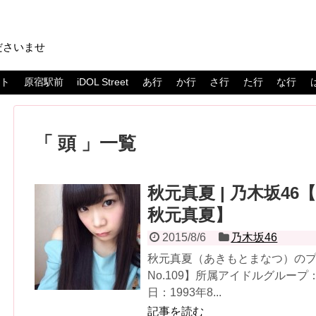
ださいませ
スト
原宿駅前
iDOL Street
あ行
か行
さ行
た行
な行
頭
一覧
秋元真夏 | 乃木坂46
秋元真夏】
2015/8/6
乃木坂46
秋元真夏（あきもとまなつ）の
No.109】所属アイドルグルー
日：1993年8...
記事を読む