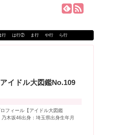
は行
は行②
ま行
や行
ら行
【アイドル大図鑑No.109
プロフィール【アイドル大図鑑
プ：乃木坂46出身：埼玉県出身生年月