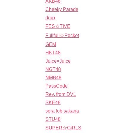
AKB48
Cheeky Parade
drop
FES☆TIVE
Fullfull☆Pocket
GEM
HKT48
Juice=Juice
NGT48
NMB48
PassCode
Rev. from DVL
SKE48
sora tob sakana
STU48
SUPER☆GiRLS