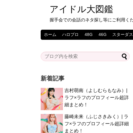
アイドル大図鑑
握手会での会話のネタ探し等にご利用く
ホーム
ハロプロ
48G
46G
スターダ
新着記事
吉村萌南（よしむらもなみ）|
ラフ×ラフのプロフィール超詳
細まとめ！
藤崎未来（ふじさきみく）| ラ
フ×ラフのプロフィール超詳細
まとめ！