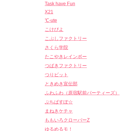
Task have Fun
X21
℃-ute
こけぴよ
こぶしファクトリー
さくら学院
たこやきレインボー
つばきファクトリー
つりビット
ときめき宣伝部
ふわふわ（原宿駅前パーティーズ）
ぷちぱすぽ☆
まねきケチャ
ももいろクローバーZ
ゆるめるモ！