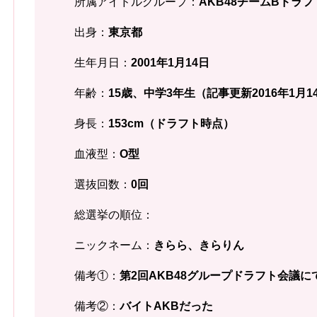
所属アイドルグループ：
AKB48チームBドラ
出身：
東京都
生年月日：
2001年1月14日
年齢：
15歳、中学3年生（記事更新2016年1月1
身長：
153cm（ドラフト時点）
血液型：
O型
選抜回数：
0回
総選挙の順位：
ニックネーム：
きらら、きらりん
備考①：
第2回AKB48グループドラフト会議に
備考②：
バイトAKBだった