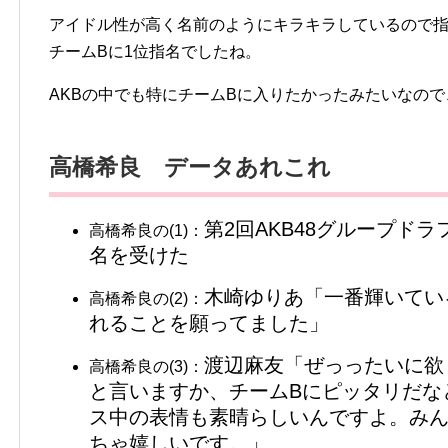
アイドル性が高く名前のようにキラキラしているので
チームBに1位指名でしたね。
AKBの中でも特にチームBに入りたかったみたいなので、
高橋希良 データあれこれ
第2回AKB48グループド
高橋希良の(1)：
名を受けた
木崎ゆりあ「一番輝いてい
高橋希良の(2)：
れることを願ってました」
渡辺麻友「ぜっったいに欲
高橋希良の(3)：
と言いますか、チームBにピッタリだな
ス中の表情も素晴らしいんですよ。み
ちゃ嬉しいです。」