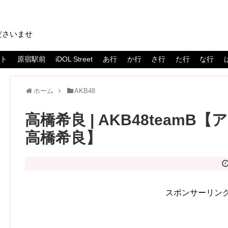
ださいませ
スト
原宿駅前
iDOL Street
あ行
か行
さ行
た行
な行
ホーム
AKB48
高橋希良 | AKB48teamB【
高橋希良】
スポンサーリン