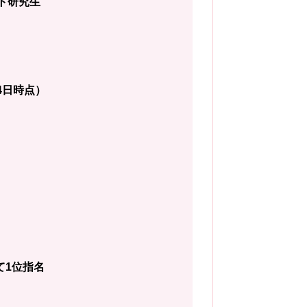
フト研究生
4日時点）
て1位指名