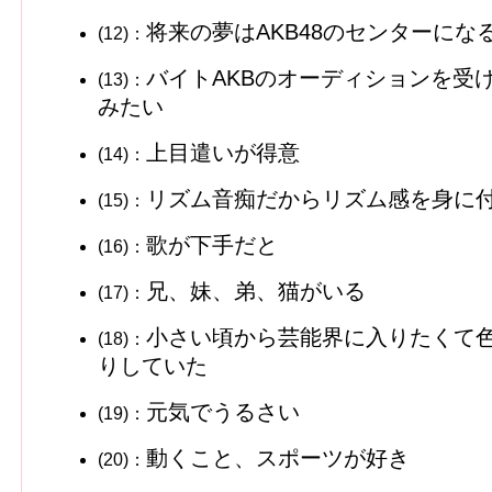
将来の夢はAKB48のセンターにな
(12)：
バイトAKBのオーディションを受
(13)：
みたい
上目遣いが得意
(14)：
リズム音痴だからリズム感を身に
(15)：
歌が下手だと
(16)：
兄、妹、弟、猫がいる
(17)：
小さい頃から芸能界に入りたくて
(18)：
りしていた
元気でうるさい
(19)：
動くこと、スポーツが好き
(20)：