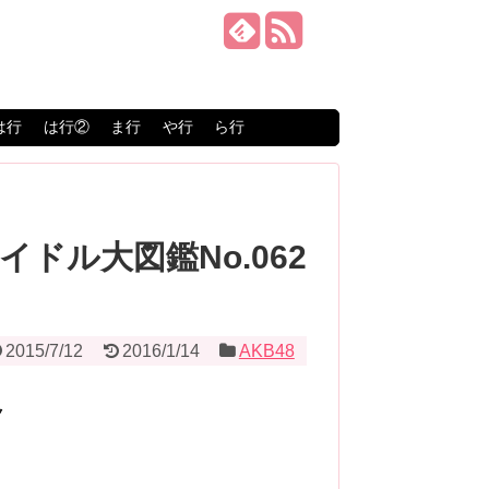
は行
は行②
ま行
や行
ら行
アイドル大図鑑No.062
2015/7/12
2016/1/14
AKB48
ク