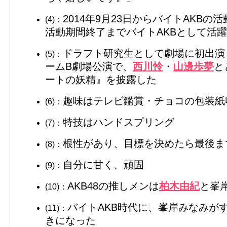
2014年9月23日からバイトAKBの活
(4)：
活動期間終了までバイトAKBとして活躍
ドラフト研究生として劇場に初出演し
(5)：
ームB劇場公演で、
西川怜
・
山邊歩夢
と
ートの妖精』を披露した
趣味はテレビ鑑賞・チョコの包装紙
(6)：
特技はハンドスプリング
(7)：
根性があり、目標を決めたら最後ま
(8)：
自分に甘く、頑固
(9)：
AKB48の推しメンは
柏木由紀
と峯
(10)：
バイトAKB時代に、峯岸みなみが
(11)：
きになった