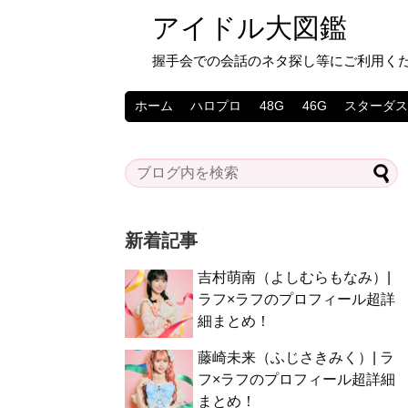
アイドル大図鑑
握手会での会話のネタ探し等にご利用く
ホーム
ハロプロ
48G
46G
スターダ
新着記事
吉村萌南（よしむらもなみ）|
ラフ×ラフのプロフィール超詳
細まとめ！
藤崎未来（ふじさきみく）| ラ
フ×ラフのプロフィール超詳細
まとめ！