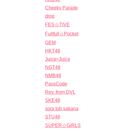
Cheeky Parade
drop
FES☆TIVE
Fullfull☆Pocket
GEM
HKT48
Juice=Juice
NGT48
NMB48
PassCode
Rev. from DVL
SKE48
sora tob sakana
STU48
SUPER☆GiRLS