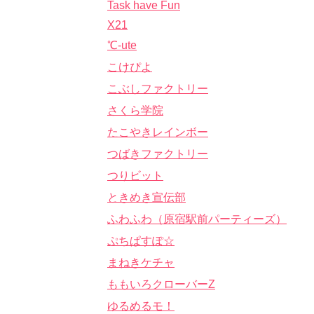
Task have Fun
X21
℃-ute
こけぴよ
こぶしファクトリー
さくら学院
たこやきレインボー
つばきファクトリー
つりビット
ときめき宣伝部
ふわふわ（原宿駅前パーティーズ）
ぷちぱすぽ☆
まねきケチャ
ももいろクローバーZ
ゆるめるモ！