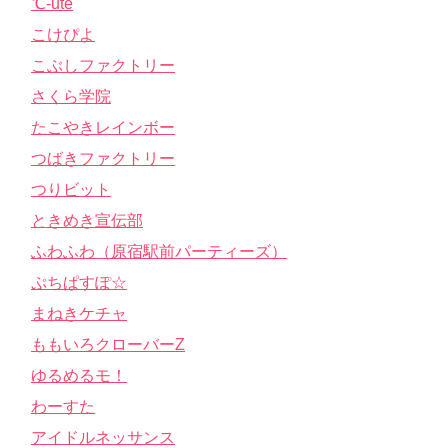
℃-ute
こけぴよ
こぶしファクトリー
さくら学院
たこやきレインボー
つばきファクトリー
つりビット
ときめき宣伝部
ふわふわ（原宿駅前パーティーズ）
ぷちぱすぽ☆
まねきケチャ
ももいろクローバーZ
ゆるめるモ！
わーすた
アイドルネッサンス