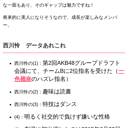
な一面もあり、そのギャップは魅力ですね！
将来的に美人になりそうなので、成長が楽しみなメンバ
ー。
西川怜 データあれこれ
第2回AKB48グループドラフト
西川怜の(1)：
会議にて、チームBに2位指名を受けた（
一
色嶺奈
のハズレ指名）
趣味は読書
西川怜の(2)：
特技はダンス
西川怜の(3)：
明るく社交的で負けず嫌いな性格
(4)：