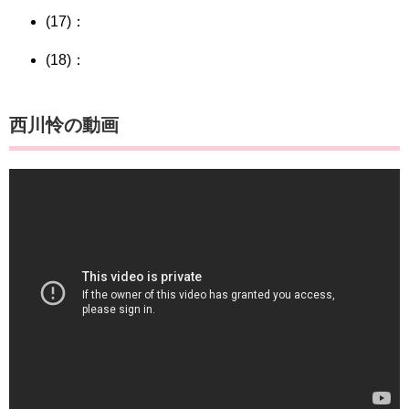
(17)：
(18)：
西川怜の動画