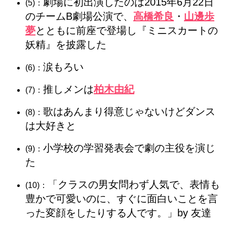
劇場に初出演したのは2015年6月22日
(5)：
のチームB劇場公演で、
高橋希良
・
山邊歩
夢
とともに前座で登場し『ミニスカートの
妖精』を披露した
涙もろい
(6)：
推しメンは
柏木由紀
(7)：
歌はあんまり得意じゃないけどダンス
(8)：
は大好きと
小学校の学習発表会で劇の主役を演じ
(9)：
た
「クラスの男女問わず人気で、表情も
(10)：
豊かで可愛いのに、すぐに面白いことを言
った変顔をしたりする人です。」by 友達