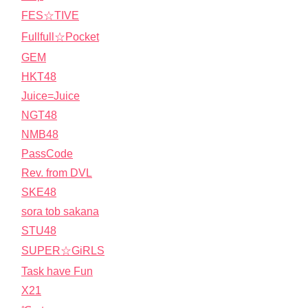
FES☆TIVE
Fullfull☆Pocket
GEM
HKT48
Juice=Juice
NGT48
NMB48
PassCode
Rev. from DVL
SKE48
sora tob sakana
STU48
SUPER☆GiRLS
Task have Fun
X21