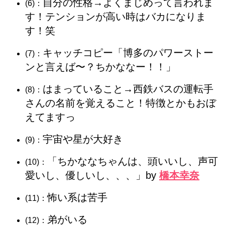
自分の性格→よくまじめって言われま
(6)：
す！テンションが高い時はバカになりま
す！笑
キャッチコピー「博多のパワーストー
(7)：
ンと言えば〜？ちかななー！！」
はまっていること→西鉄バスの運転手
(8)：
さんの名前を覚えること！特徴とかもおぼ
えてますっ
宇宙や星が大好き
(9)：
「ちかななちゃんは、頭いいし、声可
(10)：
愛いし、優しいし、、、」by
橋本幸奈
怖い系は苦手
(11)：
弟がいる
(12)：