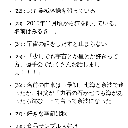
弟も器械体操を習っている
(22)：
2015年11月頃から猫を飼っている。
(23)：
名前はみるきー。
宇宙の話をしだすと止まらない
(24)：
「少しでも宇宙とか星とか好きって
(25)：
方、握手会でたくさんお話しまし
ょ！！！」
名前の由来は→最初、七海と奈波で迷
(26)：
ったが、祖父が「力石の石が七つも海があ
ったら沈む」って言って奈波になった
好きな季節は秋
(27)：
食品サンプル大好き
(28)：