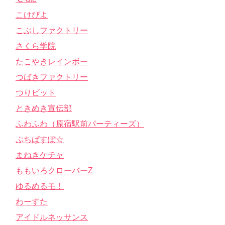
こけぴよ
こぶしファクトリー
さくら学院
たこやきレインボー
つばきファクトリー
つりビット
ときめき宣伝部
ふわふわ（原宿駅前パーティーズ）
ぷちぱすぽ☆
まねきケチャ
ももいろクローバーZ
ゆるめるモ！
わーすた
アイドルネッサンス