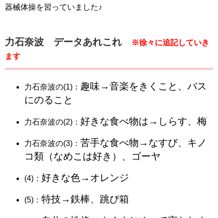
器械体操を習っていました♪
力石奈波 データあれこれ
※徐々に追記していき
ます
趣味→音楽をきくこと、バス
力石奈波の(1)：
にのること
好きな食べ物は→しらす、梅
力石奈波の(2)：
苦手な食べ物→なすび、キノ
力石奈波の(3)：
コ類（なめこは好き）、ゴーヤ
好きな色→オレンジ
(4)：
特技→鉄棒、跳び箱
(5)：