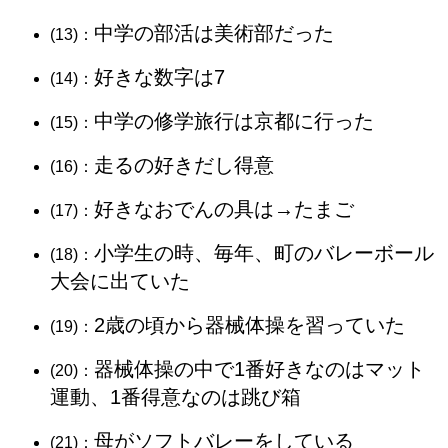
中学の部活は美術部だった
(13)：
好きな数字は7
(14)：
中学の修学旅行は京都に行った
(15)：
走るの好きだし得意
(16)：
好きなおでんの具は→たまご
(17)：
小学生の時、毎年、町のバレーボール
(18)：
大会に出ていた
2歳の頃から器械体操を習っていた
(19)：
器械体操の中で1番好きなのはマット
(20)：
運動、1番得意なのは跳び箱
母がソフトバレーをしている
(21)：