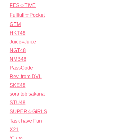
FES☆TIVE
Fullfull☆Pocket
GEM
HKT48
Juice=Juice
NGT48
NMB48
PassCode
Rev. from DVL
SKE48
sora tob sakana
STU48
SUPER☆GiRLS
Task have Fun
X21
℃-ute