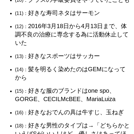
(10)：
好きな寿司ネタはサーモン
(11)：
2016年3月18日から4月13日まで、体
(12)：
調不良の治療に専念する為に活動休止して
いた
好きなスポーツはサッカー
(13)：
髪を明るく染めたのはGEMになって
(14)：
から
好きな服のブランドはone spo、
(15)：
GORGE、CECILMcBEE、MariaLuiza
好きなおでんの具は牛すじ、玉ねぎ
(16)：
好きな男性のタイプは→「どちらかと
(18)：
いえばSがいい！けど、優しさはあってほ