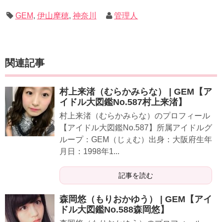
GEM
,
伊山摩穂
,
神奈川
管理人
関連記事
村上来渚（むらかみらな） | GEM【ア
イドル大図鑑No.587村上来渚】
村上来渚（むらかみらな）のプロフィール
【アイドル大図鑑No.587】所属アイドルグ
ループ：GEM（じぇむ）出身：大阪府生年
月日：1998年1...
記事を読む
森岡悠（もりおかゆう） | GEM【アイ
ドル大図鑑No.588森岡悠】