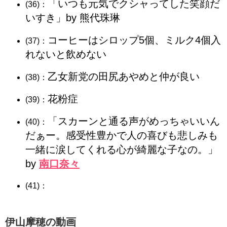
「いつも元気でクシャってした笑顔だ
(36)：
いすき」by 熊代珠琳
コーヒーはシロップ5個、ミルク4個入
(37)：
れないと飲めない
乙女新党の田尻あやめと仲が良い
(38)：
花粉症
(39)：
「スカーンと通る声がめっちゃいいん
(40)：
だぁー。感受性豊かで人の喜びも悲しみも
一緒に涙してくれる心が綺麗な子なの。」
by
南口奈々
(41)：
伊山摩穂の動画