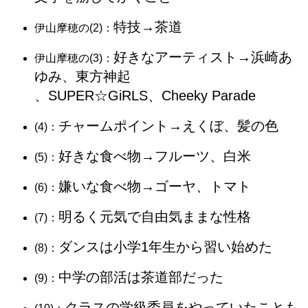
特技→茶道
伊山摩穂の(2)：
好きなアーティスト→浜崎あ
伊山摩穂の(3)：
ゆみ、東方神起
、SUPER☆GiRLS、Cheeky Parade
チャームポイント→えくぼ、髪の色
(4)：
好きな食べ物→フルーツ、白米
(5)：
嫌いな食べ物→ゴーヤ、トマト
(6)：
明るく元気で自由気ままな性格
(7)：
ダンスは小学1年生から習い始めた
(8)：
中学の部活は茶道部だった
(9)：
クラスの学級委員をやっていたことも