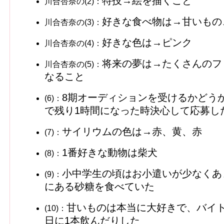
特技→絵を描くこと
川合杏奈の(2)：
好きな食べ物は→甘いもの
川合杏奈の(3)：
好きな色は→ピンク
川合杏奈の(4)：
将来の夢は→たくさんのフ
川合杏奈の(5)：
なること
8期オーディションを受けるかどう
(6)：
で残り1時間になった時決心して応募し
サイリウムの色は→赤、黄、赤
(7)：
1番好きな動物は柴犬
(8)：
小中学生の頃はお小遣いが少なくあ
(9)：
にある砂糖を食べていた
甘いものは本当に大好きで、バイ
(10)：
日に1本飲んだりした