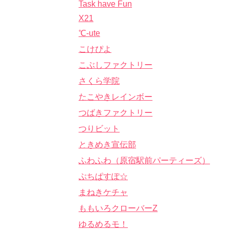
Task have Fun
X21
℃-ute
こけぴよ
こぶしファクトリー
さくら学院
たこやきレインボー
つばきファクトリー
つりビット
ときめき宣伝部
ふわふわ（原宿駅前パーティーズ）
ぷちぱすぽ☆
まねきケチャ
ももいろクローバーZ
ゆるめるモ！