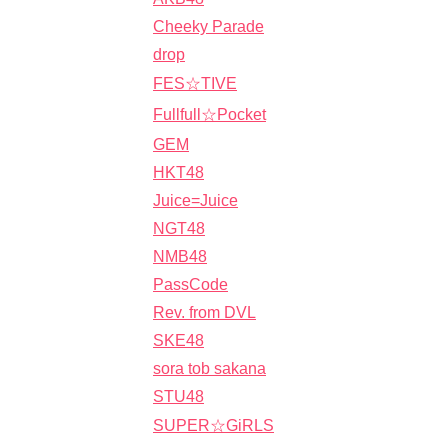
Cheeky Parade
drop
FES☆TIVE
Fullfull☆Pocket
GEM
HKT48
Juice=Juice
NGT48
NMB48
PassCode
Rev. from DVL
SKE48
sora tob sakana
STU48
SUPER☆GiRLS