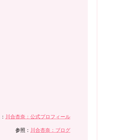
照：
川合杏奈：公式プロフィール
参照：
川合杏奈：ブログ