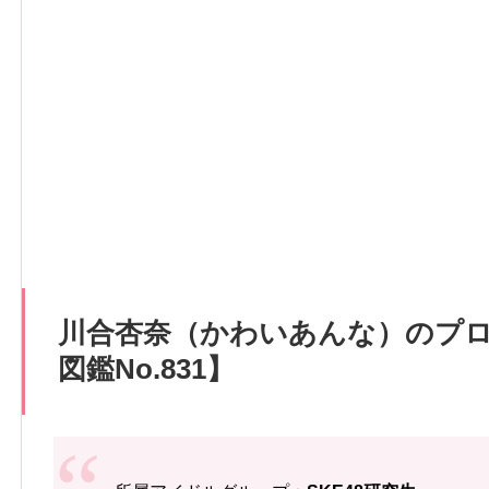
川合杏奈（かわいあんな）のプ
図鑑No.831】