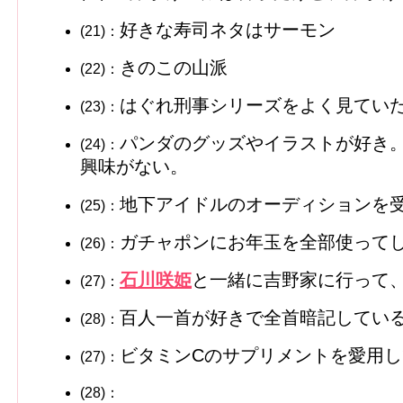
好きな寿司ネタはサーモン
(21)：
きのこの山派
(22)：
はぐれ刑事シリーズをよく見てい
(23)：
パンダのグッズやイラストが好き
(24)：
興味がない。
地下アイドルのオーディションを
(25)：
ガチャポンにお年玉を全部使って
(26)：
石川咲姫
と一緒に吉野家に行って
(27)：
百人一首が好きで全首暗記してい
(28)：
ビタミンCのサプリメントを愛用し
(27)：
(28)：