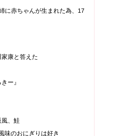
姉に赤ちゃんが生まれた為、17
川家康と答えた
るきー』
飯風、鮭
風味のおにぎりは好き