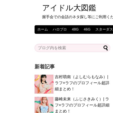
アイドル大図鑑
握手会での会話のネタ探し等にご利用く
ホーム
ハロプロ
48G
46G
スターダ
新着記事
吉村萌南（よしむらもなみ）|
ラフ×ラフのプロフィール超詳
細まとめ！
藤崎未来（ふじさきみく）| ラ
フ×ラフのプロフィール超詳細
まとめ！