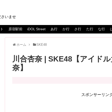
ださいませ
スト
原宿駅前
iDOL Street
あ行
か行
さ行
た行
な行
ホーム
SKE48
川合杏奈 | SKE48【アイドル
奈】
スポンサーリン