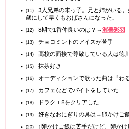
3人兄弟の末っ子。兄と姉がいる。
(11)：
歳にして早くもおばさんになった。
8期で1番仲良いのは？→
渥美彩羽
(12)：
チョコミントのアイスが苦手
(13)：
高校の面接で尊敬している人は徳
(14)：
抹茶好き
(15)：
オーディションで歌った曲は『わ
(16)：
カフェなどでバイトをしていた
(17)：
ドラクエ8をクリアした
(18)：
好きなおにぎりの具は→卵かけご
(19)：
↑卵かけご飯は苦手だけど、卵かけ
(20)：