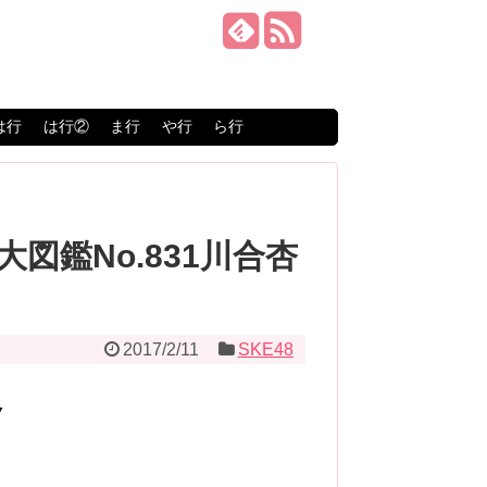
は行
は行②
ま行
や行
ら行
大図鑑No.831川合杏
2017/2/11
SKE48
ク