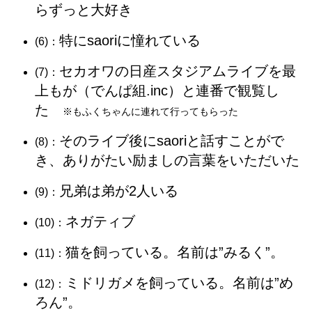
らずっと大好き
特にsaoriに憧れている
(6)：
セカオワの日産スタジアムライブを最
(7)：
上もが（でんぱ組.inc）と連番で観覧し
た
※もふくちゃんに連れて行ってもらった
そのライブ後にsaoriと話すことがで
(8)：
き、ありがたい励ましの言葉をいただいた
兄弟は弟が2人いる
(9)：
ネガティブ
(10)：
猫を飼っている。名前は”みるく”。
(11)：
ミドリガメを飼っている。名前は”め
(12)：
ろん”。