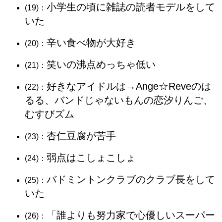
小学生の頃に雑誌の読者モデルをして
(19)：
いた
辛い食べ物が大好き
(20)：
笑いの沸点めっちゃ低い
(21)：
好きなアイドルは→Ange☆Reveのは
(22)：
るる、バンドじゃないもんの恋汐りんご、
むすびズム
杏仁豆腐が苦手
(23)：
弱点はこしょこしょ
(24)：
バドミントンクラブのクラブ長をして
(25)：
いた
「誰よりも努力家で心優しいスーパー
(26)：