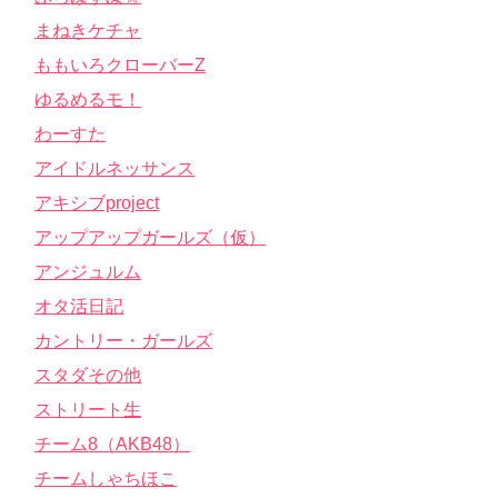
まねきケチャ
ももいろクローバーZ
ゆるめるモ！
わーすた
アイドルネッサンス
アキシブproject
アップアップガールズ（仮）
アンジュルム
オタ活日記
カントリー・ガールズ
スタダその他
ストリート生
チーム8（AKB48）
チームしゃちほこ