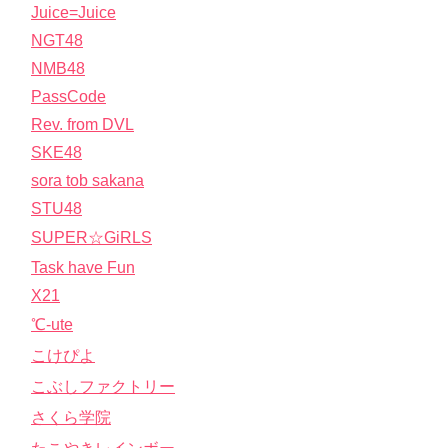
Juice=Juice
NGT48
NMB48
PassCode
Rev. from DVL
SKE48
sora tob sakana
STU48
SUPER☆GiRLS
Task have Fun
X21
℃-ute
こけぴよ
こぶしファクトリー
さくら学院