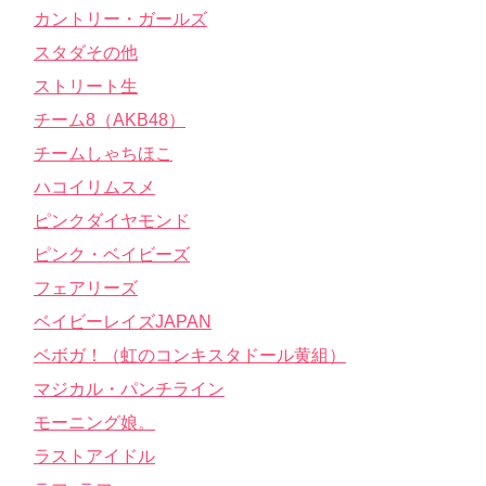
カントリー・ガールズ
スタダその他
ストリート生
チーム8（AKB48）
チームしゃちほこ
ハコイリムスメ
ピンクダイヤモンド
ピンク・ベイビーズ
フェアリーズ
ベイビーレイズJAPAN
ベボガ！（虹のコンキスタドール黄組）
マジカル・パンチライン
モーニング娘。
ラストアイドル