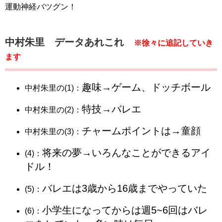
運動神経バツグン！
中村朱里 データあれこれ
※徐々に追記していき
ます
趣味→ゲーム、ドッチボール
中村朱里の(1)：
特技→バレエ
中村朱里の(2)：
チャームポイントは→童顔
中村朱里の(3)：
将来の夢→いろんなことができるアイ
(4)：
ドル！
バレエは3歳から16歳までやっていた
(5)：
小学生になってからは週5~6回はバレ
(6)：