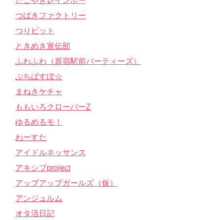
たこやきレインボー
つばきファクトリー
つりビット
ときめき宣伝部
ふわふわ（原宿駅前パーティーズ）
ぷちぱすぽ☆
まねきケチャ
ももいろクローバーZ
ゆるめるモ！
わーすた
アイドルネッサンス
アキシブproject
アップアップガールズ（仮）
アンジュルム
オタ活日記