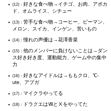
好きな食べ物→イチゴ、お肉、アボカ
(12)：
ド、オムライス、シチュー
苦手な食べ物→コーヒー、ピーマン、
(13)：
メロン、スイカ、インゲン、苦いもの
憧れの声優は→花澤香菜
(14)：
他のメンバーに負けないことは→ダン
(15)：
ス好き好き度、運動能力、ゲーム中の集中
力
好きなアイドルは→ももクロ、℃-
(16)：
ute、アプガ
マイクラやってる
(17)：
ドラクエはⅧとⅩをやってた
(18)：