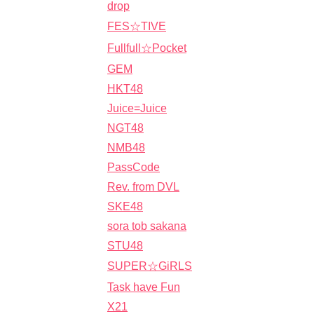
drop
FES☆TIVE
Fullfull☆Pocket
GEM
HKT48
Juice=Juice
NGT48
NMB48
PassCode
Rev. from DVL
SKE48
sora tob sakana
STU48
SUPER☆GiRLS
Task have Fun
X21