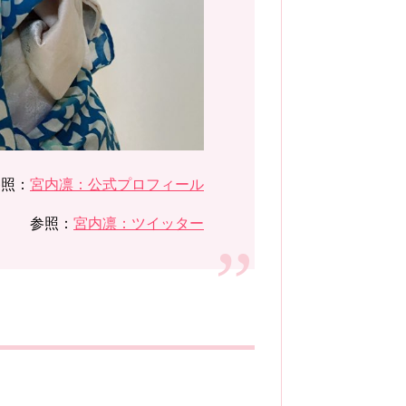
参照：
宮内凛：公式プロフィール
参照：
宮内凛：ツイッター