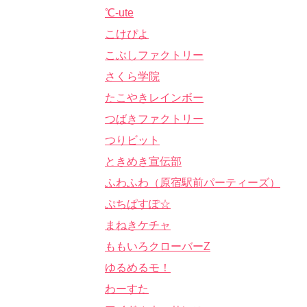
℃-ute
こけぴよ
こぶしファクトリー
さくら学院
たこやきレインボー
つばきファクトリー
つりビット
ときめき宣伝部
ふわふわ（原宿駅前パーティーズ）
ぷちぱすぽ☆
まねきケチャ
ももいろクローバーZ
ゆるめるモ！
わーすた