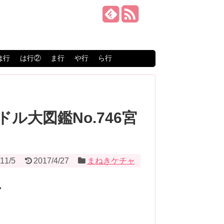
は行
は行②
ま行
や行
ら行
ル大図鑑No.746宮
11/5
2017/4/27
まねきケチャ
ク