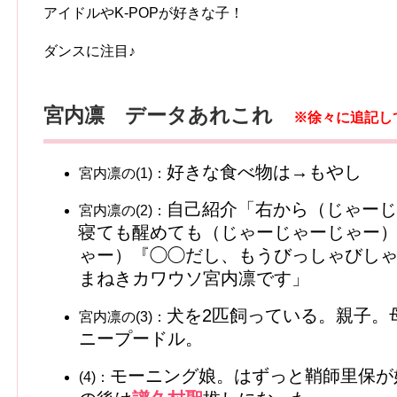
アイドルやK-POPが好きな子！
ダンスに注目♪
宮内凛 データあれこれ
※徐々に追記し
好きな食べ物は→もやし
宮内凛の(1)：
自己紹介「右から（じゃーじ
宮内凛の(2)：
寝ても醒めても（じゃーじゃーじゃー）
ゃー）『◯◯だし、もうびっしゃびし
まねきカワウソ宮内凛です」
犬を2匹飼っている。親子。
宮内凛の(3)：
ニープードル。
モーニング娘。はずっと鞘師里保が
(4)：