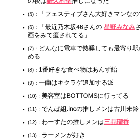
の後は
譜久村聖
推しになった
「フェスティブさん大好きマンなの
(5)：
「最近乃木坂46さんの
星野みなみ
(6)：
画をみて癒されてる」
どんなに電車で熟睡しても最寄り駅
(7)：
める
1番好きな食べ物はあんず飴
(8)：
一蘭はキクラゲ追加する派
(9)：
美容室はBOTTOMSに行ってる
(10)：
でんぱ組.incの推しメンは古川未鈴
(11)：
わーすたの推しメンは
三品瑠香
(12)：
ラーメンが好き
(13)：