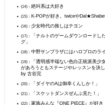
絶叫系は大好き
(14)：
K-POPが好き。twiceやDal★Sha
(15)：
少女時代の推しはテヨン
(16)：
「ナルトのゲームダウンロードし
(17)：
グ」
中野サンプラザにはハロプロのラ
(18)：
「透明感半端ない色白正統派美少女
(19)：
があろうともステージやレッスンを決
by 古谷完
「ダイヤのAは御幸くんしか！」
(20)：
「スケットダンスぜんぶ見た！」
(21)：
家族みんな『ONE PIECE』が好き
(22)：