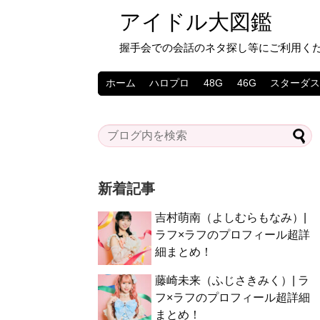
アイドル大図鑑
握手会での会話のネタ探し等にご利用く
ホーム
ハロプロ
48G
46G
スターダ
新着記事
吉村萌南（よしむらもなみ）|
ラフ×ラフのプロフィール超詳
細まとめ！
藤崎未来（ふじさきみく）| ラ
フ×ラフのプロフィール超詳細
まとめ！