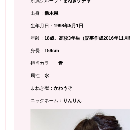
所属グループ：
まねきケチャ
出身：
栃木県
生年月日：
1998年5月1日
年齢：
18歳。高校3年生（記事作成2016年11
身長：
159cm
担当カラー：
青
属性：
水
まねき獣：
かわうそ
ニックネーム：
りんりん