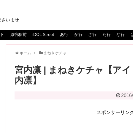
ださいませ
スト
原宿駅前
iDOL Street
あ行
か行
さ行
た行
な行
ホーム
まねきケチャ
宮内凛 | まねきケチャ【アイド
内凛】
2016/
スポンサーリン