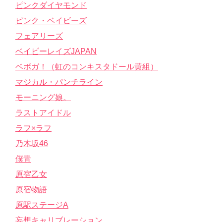
ピンクダイヤモンド
ピンク・ベイビーズ
フェアリーズ
ベイビーレイズJAPAN
ベボガ！（虹のコンキスタドール黄組）
マジカル・パンチライン
モーニング娘。
ラストアイドル
ラフ×ラフ
乃木坂46
僕青
原宿乙女
原宿物語
原駅ステージA
妄想キャリブレーション