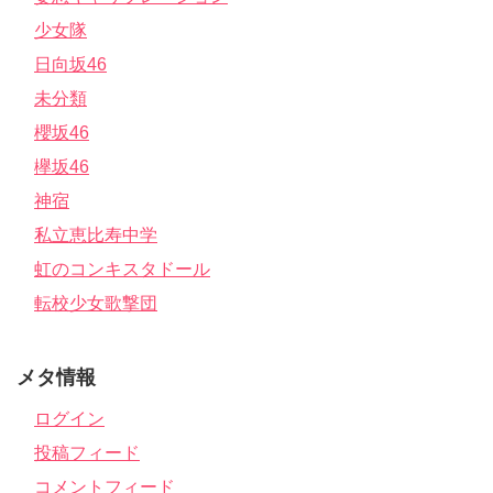
少女隊
日向坂46
未分類
櫻坂46
欅坂46
神宿
私立恵比寿中学
虹のコンキスタドール
転校少女歌撃団
メタ情報
ログイン
投稿フィード
コメントフィード