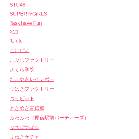
STU48
SUPER☆GiRLS
Task have Fun
X21
℃-ute
こけぴよ
こぶしファクトリー
さくら学院
たこやきレインボー
つばきファクトリー
つりビット
ときめき宣伝部
ふわふわ（原宿駅前パーティーズ）
ぷちぱすぽ☆
まねきケチャ