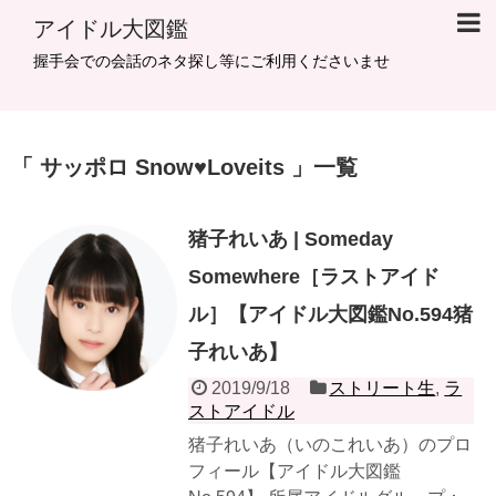
アイドル大図鑑
握手会での会話のネタ探し等にご利用くださいませ
サッポロ Snow♥Loveits
一覧
猪子れいあ | Someday
Somewhere［ラストアイド
ル］【アイドル大図鑑No.594猪
子れいあ】
2019/9/18
ストリート生
,
ラ
ストアイドル
猪子れいあ（いのこれいあ）のプロ
フィール【アイドル大図鑑