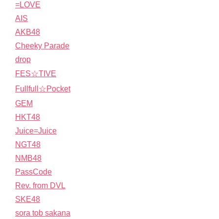
=LOVE
AIS
AKB48
Cheeky Parade
drop
FES☆TIVE
Fullfull☆Pocket
GEM
HKT48
Juice=Juice
NGT48
NMB48
PassCode
Rev. from DVL
SKE48
sora tob sakana