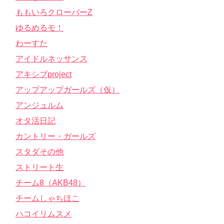
ももいろクローバーZ
ゆるめるモ！
わーすた
アイドルネッサンス
アキシブproject
アップアップガールズ（仮）
アンジュルム
オタ活日記
カントリー・ガールズ
スタダその他
ストリート生
チーム8（AKB48）
チームしゃちほこ
ハコイリムスメ