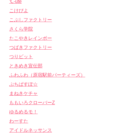
℃-ute
こけぴよ
こぶしファクトリー
さくら学院
たこやきレインボー
つばきファクトリー
つりビット
ときめき宣伝部
ふわふわ（原宿駅前パーティーズ）
ぷちぱすぽ☆
まねきケチャ
ももいろクローバーZ
ゆるめるモ！
わーすた
アイドルネッサンス