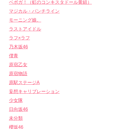
ベボガ！（虹のコンキスタドール黄組）
マジカル・パンチライン
モーニング娘。
ラストアイドル
ラフ×ラフ
乃木坂46
僕青
原宿乙女
原宿物語
原駅ステージA
妄想キャリブレーション
少女隊
日向坂46
未分類
櫻坂46