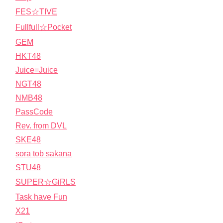
FES☆TIVE
Fullfull☆Pocket
GEM
HKT48
Juice=Juice
NGT48
NMB48
PassCode
Rev. from DVL
SKE48
sora tob sakana
STU48
SUPER☆GiRLS
Task have Fun
X21