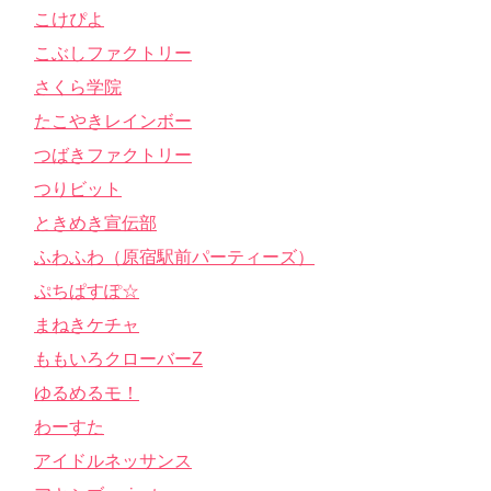
こけぴよ
こぶしファクトリー
さくら学院
たこやきレインボー
つばきファクトリー
つりビット
ときめき宣伝部
ふわふわ（原宿駅前パーティーズ）
ぷちぱすぽ☆
まねきケチャ
ももいろクローバーZ
ゆるめるモ！
わーすた
アイドルネッサンス