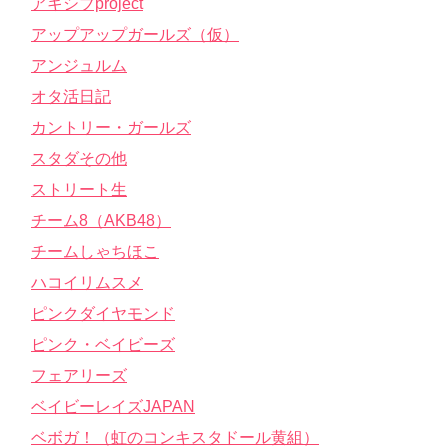
アキシブproject
アップアップガールズ（仮）
アンジュルム
オタ活日記
カントリー・ガールズ
スタダその他
ストリート生
チーム8（AKB48）
チームしゃちほこ
ハコイリムスメ
ピンクダイヤモンド
ピンク・ベイビーズ
フェアリーズ
ベイビーレイズJAPAN
ベボガ！（虹のコンキスタドール黄組）