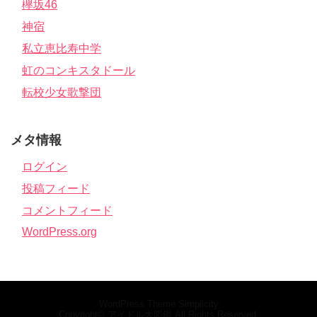
欅坂46
神宿
私立恵比寿中学
虹のコンキスタドール
転校少女歌撃団
メタ情報
ログイン
投稿フィード
コメントフィード
WordPress.org
WordPress Theme
Simplicity
Copyright©
アイドル大図鑑
All Rights Reserved.