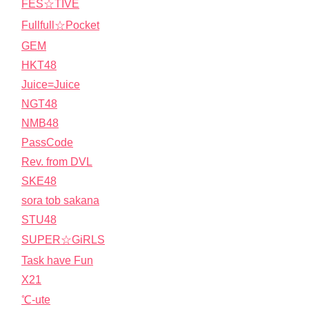
FES☆TIVE
Fullfull☆Pocket
GEM
HKT48
Juice=Juice
NGT48
NMB48
PassCode
Rev. from DVL
SKE48
sora tob sakana
STU48
SUPER☆GiRLS
Task have Fun
X21
℃-ute