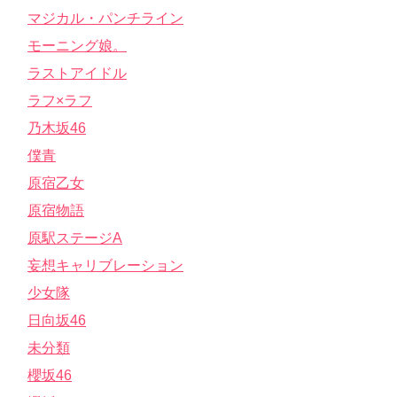
マジカル・パンチライン
モーニング娘。
ラストアイドル
ラフ×ラフ
乃木坂46
僕青
原宿乙女
原宿物語
原駅ステージA
妄想キャリブレーション
少女隊
日向坂46
未分類
櫻坂46