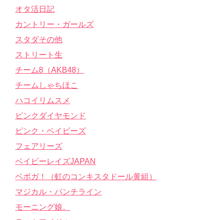
オタ活日記
カントリー・ガールズ
スタダその他
ストリート生
チーム8（AKB48）
チームしゃちほこ
ハコイリムスメ
ピンクダイヤモンド
ピンク・ベイビーズ
フェアリーズ
ベイビーレイズJAPAN
ベボガ！（虹のコンキスタドール黄組）
マジカル・パンチライン
モーニング娘。