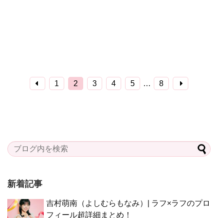
1
2
3
4
5
…
8
新着記事
吉村萌南（よしむらもなみ）| ラフ×ラフのプロ
フィール超詳細まとめ！