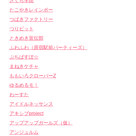
さくら学院
たこやきレインボー
つばきファクトリー
つりビット
ときめき宣伝部
ふわふわ（原宿駅前パーティーズ）
ぷちぱすぽ☆
まねきケチャ
ももいろクローバーZ
ゆるめるモ！
わーすた
アイドルネッサンス
アキシブproject
アップアップガールズ（仮）
アンジュルム