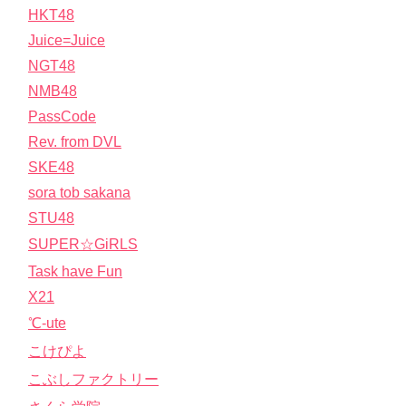
HKT48
Juice=Juice
NGT48
NMB48
PassCode
Rev. from DVL
SKE48
sora tob sakana
STU48
SUPER☆GiRLS
Task have Fun
X21
℃-ute
こけぴよ
こぶしファクトリー