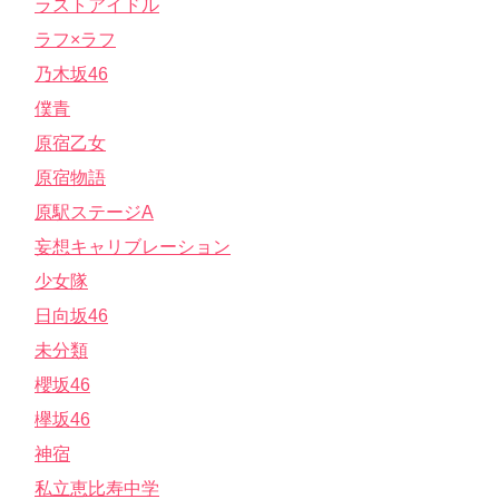
ラストアイドル
ラフ×ラフ
乃木坂46
僕青
原宿乙女
原宿物語
原駅ステージA
妄想キャリブレーション
少女隊
日向坂46
未分類
櫻坂46
欅坂46
神宿
私立恵比寿中学