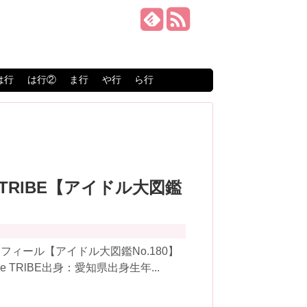
は行
は行②
ま行
や行
ら行
le TRlBE【アイドル大図鑑
ィール【アイドル大図鑑No.180】
e TRlBE出身：愛知県出身生年...