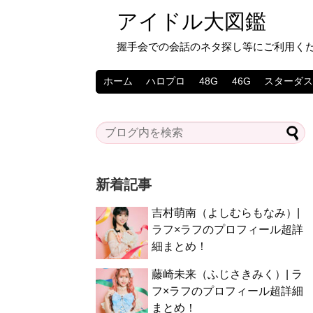
アイドル大図鑑
握手会での会話のネタ探し等にご利用く
ホーム
ハロプロ
48G
46G
スターダ
新着記事
吉村萌南（よしむらもなみ）|
ラフ×ラフのプロフィール超詳
細まとめ！
藤崎未来（ふじさきみく）| ラ
フ×ラフのプロフィール超詳細
まとめ！