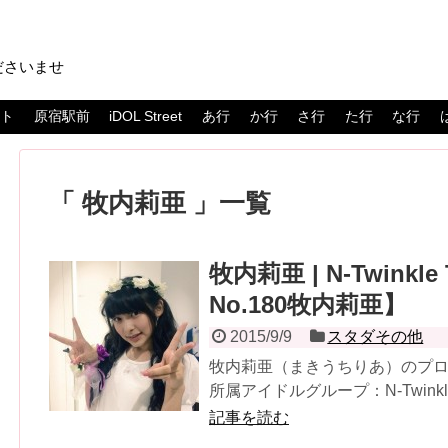
ださいませ
スト
原宿駅前
iDOL Street
あ行
か行
さ行
た行
な行
牧内莉亜
一覧
牧内莉亜 | N-Twink
No.180牧内莉亜】
2015/9/9
スタダその他
牧内莉亜（まきうちりあ）のプロフ
所属アイドルグループ：N-Twinkl
記事を読む