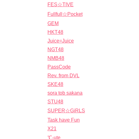
FES☆TIVE
Fullfull☆Pocket
GEM
HKT48
Juice=Juice
NGT48
NMB48
PassCode
Rev. from DVL
SKE48
sora tob sakana
STU48
SUPER☆GiRLS
Task have Fun
X21
℃-ute