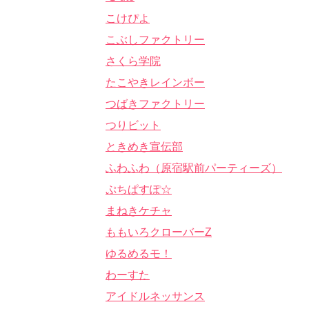
こけぴよ
こぶしファクトリー
さくら学院
たこやきレインボー
つばきファクトリー
つりビット
ときめき宣伝部
ふわふわ（原宿駅前パーティーズ）
ぷちぱすぽ☆
まねきケチャ
ももいろクローバーZ
ゆるめるモ！
わーすた
アイドルネッサンス