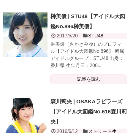
榊美優 | STU48【アイドル大図
鑑No.896榊美優】
2017/5/20
STU48
榊美優（さかきみゆ）のプロフィー
ル【アイドル大図鑑No.896】 所属
アイドルグループ：STU48 出身：
香川県 生年月日：200...
記事を読む
森川莉央 | OSAKAラピラーズ
【アイドル大図鑑No.616森川莉
央】
2016/6/12
ストリート生