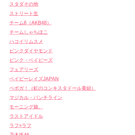
スタダその他
ストリート生
チーム8（AKB48）
チームしゃちほこ
ハコイリムスメ
ピンクダイヤモンド
ピンク・ベイビーズ
フェアリーズ
ベイビーレイズJAPAN
ベボガ！（虹のコンキスタドール黄組）
マジカル・パンチライン
モーニング娘。
ラストアイドル
ラフ×ラフ
乃木坂46