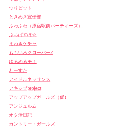
つりビット
ときめき宣伝部
ふわふわ（原宿駅前パーティーズ）
ぷちぱすぽ☆
まねきケチャ
ももいろクローバーZ
ゆるめるモ！
わーすた
アイドルネッサンス
アキシブproject
アップアップガールズ（仮）
アンジュルム
オタ活日記
カントリー・ガールズ