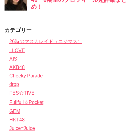
カテゴリー
26時のマスカレイド（ニジマス）
=LOVE
AIS
AKB48
Cheeky Parade
drop
FES☆TIVE
Fullfull☆Pocket
GEM
HKT48
Juice=Juice