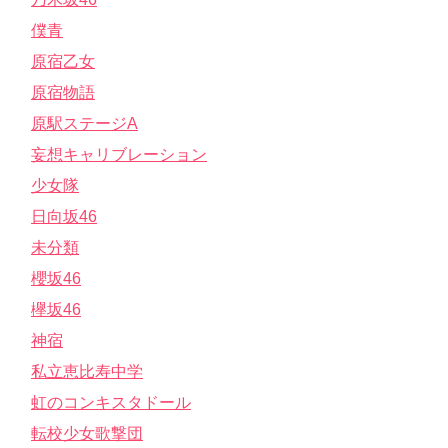
僕青
原宿乙女
原宿物語
原駅ステージA
妄想キャリブレーション
少女隊
日向坂46
未分類
櫻坂46
欅坂46
神宿
私立恵比寿中学
虹のコンキスタドール
転校少女歌撃団