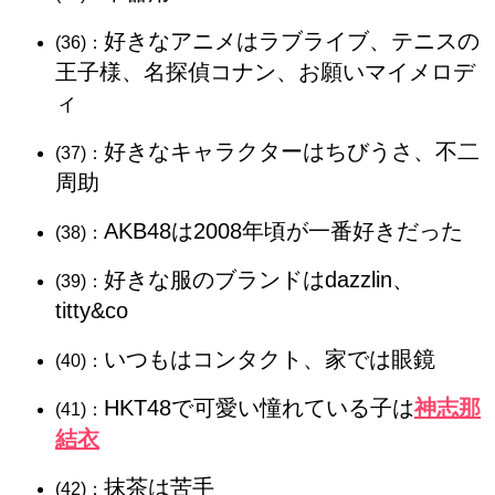
好きなアニメはラブライブ、テニスの
(36)：
王子様、名探偵コナン、お願いマイメロデ
ィ
好きなキャラクターはちびうさ、不二
(37)：
周助
AKB48は2008年頃が一番好きだった
(38)：
好きな服のブランドはdazzlin、
(39)：
titty&co
いつもはコンタクト、家では眼鏡
(40)：
HKT48で可愛い憧れている子は
神志那
(41)：
結衣
抹茶は苦手
(42)：