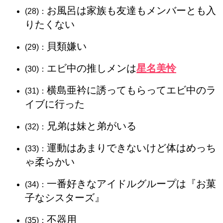
お風呂は家族も友達もメンバーとも入
(28)：
りたくない
貝類嫌い
(29)：
エビ中の推しメンは
星名美怜
(30)：
横島亜衿に誘ってもらってエビ中のラ
(31)：
イブに行った
兄弟は妹と弟がいる
(32)：
運動はあまりできないけど体はめっち
(33)：
ゃ柔らかい
一番好きなアイドルグループは『お菓
(34)：
子なシスターズ』
不器用
(35)：