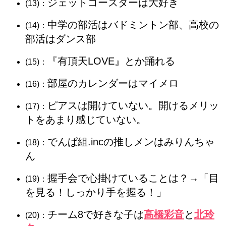
ジェットコースターは大好き
(13)：
中学の部活はバドミントン部、高校の
(14)：
部活はダンス部
『有頂天LOVE』とか踊れる
(15)：
部屋のカレンダーはマイメロ
(16)：
ピアスは開けていない。開けるメリッ
(17)：
トをあまり感じていない。
でんぱ組.incの推しメンはみりんちゃ
(18)：
ん
握手会で心掛けていることは？→「目
(19)：
を見る！しっかり手を握る！」
チーム8で好きな子は
高橋彩音
と
北玲
(20)：