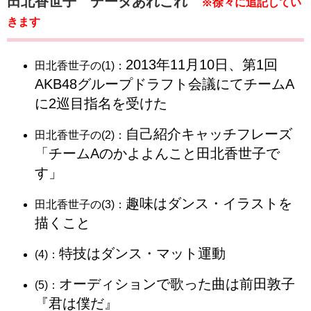
田北香世子 データあれこれ
※徐々に追記してい
きます
2013年11月10日、第1回
田北香世子の(1)：
AKB48グループドラフト会議にてチームA
に2巡目指名を受けた
自己紹介キャッチフレーズ
田北香世子の(2)：
「チームAのかよよんこと田北香世子で
す」
趣味はダンス・イラストを
田北香世子の(3)：
描くこと
特技はダンス・マット運動
(4)：
オーディションで歌った曲は前田敦子
(5)：
『君は僕だ』