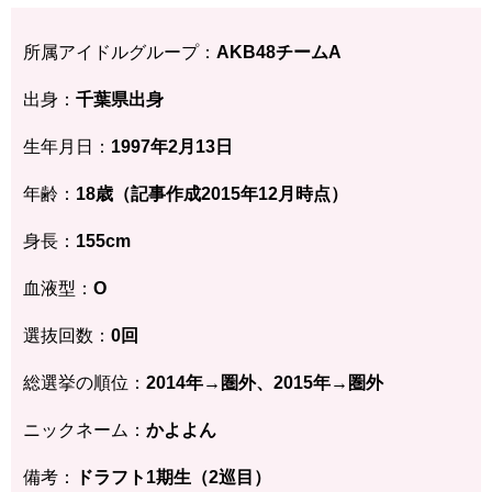
所属アイドルグループ：
AKB48チームA
出身：
千葉県
出身
生年月日：
1997年2月13
日
年齢：
18歳
（記事作成2015年12月時点）
身長：
155
cm
血液型：
O
選抜回数：
0回
総選挙の順位：
2014
年→圏外、2015年→圏外
ニックネーム：
かよよん
備考：
ドラフト1期生（2巡目）