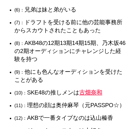
兄弟は妹と弟がいる
(6)：
ドラフトを受ける前に他の芸能事務所
(7)：
からスカウトされたこともあった
AKB48の12期13期14期15期、乃木坂46
(8)：
の2期オーディションにチャレンジした経
験を持つ
他にも色んなオーディションを受けた
(9)：
ことがある
SKE48の推しメンは
古畑奈和
(10)：
理想の顔は奥仲麻琴（元PASSPO☆）
(11)：
AKBで一番タイプなのは
込山榛香
(12)：