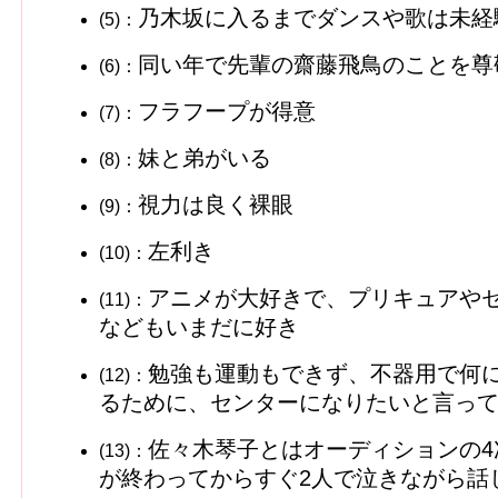
乃木坂に入るまでダンスや歌は未経
(5)：
同い年で先輩の齋藤飛鳥のことを尊
(6)：
フラフープが得意
(7)：
妹と弟がいる
(8)：
視力は良く裸眼
(9)：
左利き
(10)：
アニメが大好きで、プリキュアや
(11)：
などもいまだに好き
勉強も運動もできず、不器用で何
(12)：
るために、センターになりたいと言っ
佐々木琴子とはオーディションの
(13)：
が終わってからすぐ2人で泣きながら話