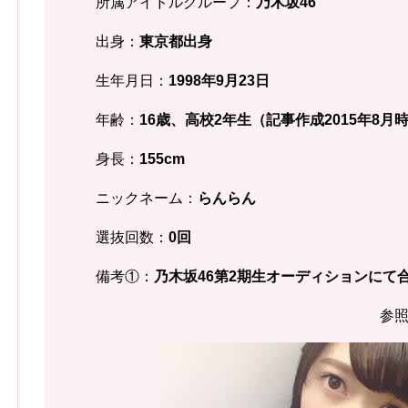
所属アイドルグループ：
乃木坂46
出身：
東京都出身
生年月日：
1998年9月23日
年齢：
16歳、高校2年生（記事作成2015年8月
身長：
155cm
ニックネーム：
らんらん
選抜回数：
0回
備考①：
乃木坂46第2期生オーディションにて
参