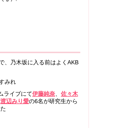
で、乃木坂に入る前はよくAKB
すみれ
ームライブにて
伊藤純奈
、
佐々木
、
渡辺みり愛
の6名が研究生から
れた