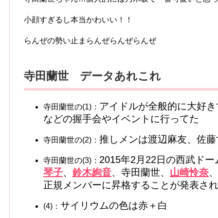
小顔すぎるし本当かわいい！！
らんぜの勢い止まらんぜらんぜらんぜ
寺田蘭世 データあれこれ
アイドルが全般的に大好き
寺田蘭世の(1)：
などの握手会やイベントに行ってた
推しメンは渡辺麻友、佐藤
寺田蘭世の(2)：
2015年2月22日の西武ド
寺田蘭世の(3)：
琴子
、
鈴木絢音
、寺田蘭世、
山崎怜奈
正規メンバーに昇格することが発表さ
サイリウムの色は赤＋白
(4)：