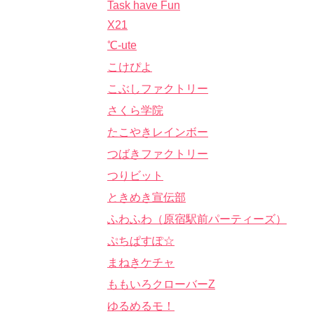
Task have Fun
X21
℃-ute
こけぴよ
こぶしファクトリー
さくら学院
たこやきレインボー
つばきファクトリー
つりビット
ときめき宣伝部
ふわふわ（原宿駅前パーティーズ）
ぷちぱすぽ☆
まねきケチャ
ももいろクローバーZ
ゆるめるモ！