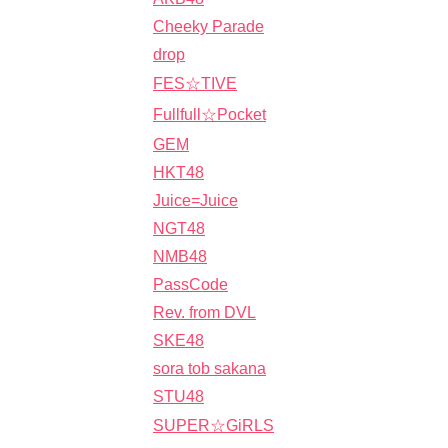
Cheeky Parade
drop
FES☆TIVE
Fullfull☆Pocket
GEM
HKT48
Juice=Juice
NGT48
NMB48
PassCode
Rev. from DVL
SKE48
sora tob sakana
STU48
SUPER☆GiRLS