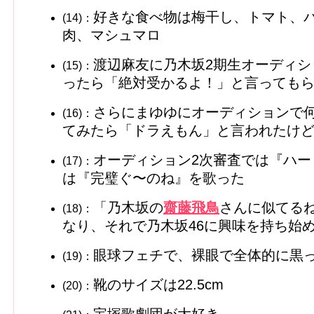
好きな食べ物は梅干し、トマト、
(14)：
肉、マシュマロ
渡辺麻友に乃木坂2期生オーディ
(15)：
ったら「絶対受かるよ！」と言っても
さらにまゆゆにオーディションで
(16)：
てみたら「ドラえもん」と言われたけ
オーディション2次審査では『ハ
(17)：
は『完璧ぐ〜のね』を歌った
「乃木坂の
齋藤飛鳥
さんに似てる
(18)：
なり、それで乃木坂46に興味を持ち始
眼球フェチで、裸眼で全体的に黒
(19)：
靴のサイズは22.5cm
(20)：