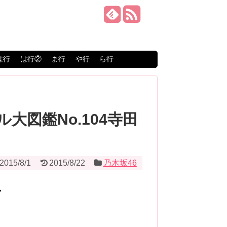
は行
は行②
ま行
や行
ら行
ル大図鑑No.104寺田
2015/8/1
2015/8/22
乃木坂46
ク