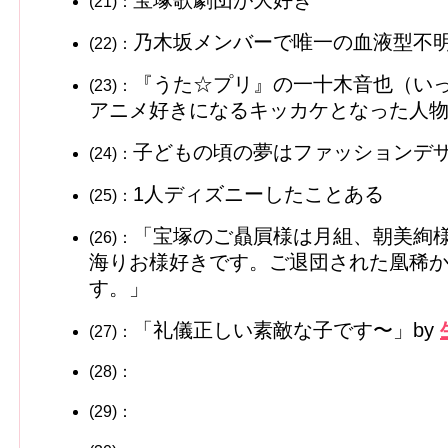
宝塚歌劇団が大好き
(21)：
乃木坂メンバーで唯一の血液型不明
(22)：
『うた☆プリ』の一十木音也（い
(23)：
アニメ好きになるキッカケとなった人
子どもの頃の夢はファッションデ
(24)：
1人ディズニーしたことある
(25)：
「宝塚のご贔屓様は月組、朝美絢
(26)：
海りお様好きです。ご退団された凰稀
す。」
「礼儀正しい素敵な子です〜」by
(27)：
(28)：
(29)：