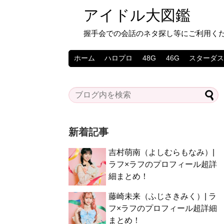
アイドル大図鑑
握手会での会話のネタ探し等にご利用く
ホーム
ハロプロ
48G
46G
スターダ
新着記事
吉村萌南（よしむらもなみ）|
ラフ×ラフのプロフィール超詳
細まとめ！
藤崎未来（ふじさきみく）| ラ
フ×ラフのプロフィール超詳細
まとめ！