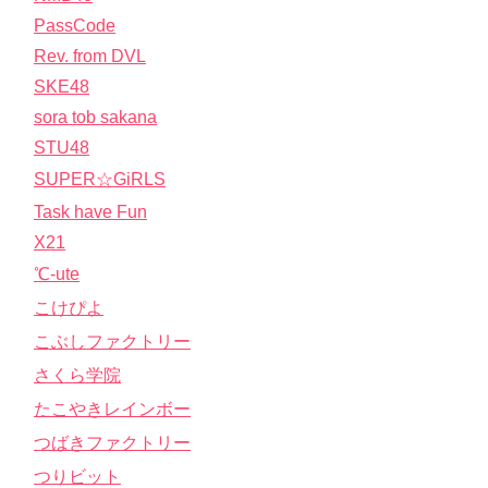
PassCode
Rev. from DVL
SKE48
sora tob sakana
STU48
SUPER☆GiRLS
Task have Fun
X21
℃-ute
こけぴよ
こぶしファクトリー
さくら学院
たこやきレインボー
つばきファクトリー
つりビット