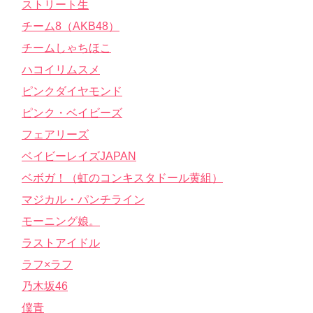
ストリート生
チーム8（AKB48）
チームしゃちほこ
ハコイリムスメ
ピンクダイヤモンド
ピンク・ベイビーズ
フェアリーズ
ベイビーレイズJAPAN
ベボガ！（虹のコンキスタドール黄組）
マジカル・パンチライン
モーニング娘。
ラストアイドル
ラフ×ラフ
乃木坂46
僕青