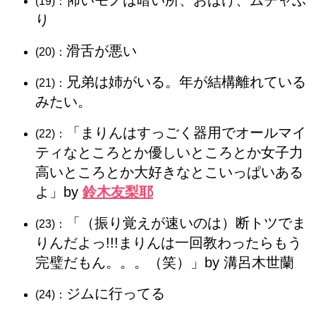
怖いモノは暗い所、おばけ、ムチャぶ
(19)：
り
滑舌が悪い
(20)：
兄弟は姉がいる。年が結構離れている
(21)：
みたい。
「まりんはすっごく器用でオールマイ
(22)：
ティなところとか優しいところとか女子力
高いところとか大好きなとこいっぱいある
よ」by
鈴木友梨耶
「（振り覚えが速いのは）断トツでま
(23)：
りんだよっ!!!まりんは一回教わったらもう
完璧だもん。。。（笑）」by 溝呂木世蘭
ジムに行ってる
(24)：