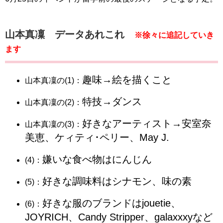
山本真凜 データあれこれ
※徐々に追記していき
ます
趣味→絵を描くこと
山本真凜の(1)：
特技→ダンス
山本真凜の(2)：
好きなアーティスト→安室奈
山本真凜の(3)：
美恵、ケィティ･ペリー、May J.
嫌いな食べ物はにんじん
(4)：
好きな調味料はシナモン、味の素
(5)：
好きな服のブランドはjouetie、
(6)：
JOYRICH、Candy Stripper、galaxxxyなど