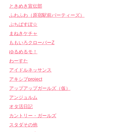
ときめき宣伝部
ふわふわ（原宿駅前パーティーズ）
ぷちぱすぽ☆
まねきケチャ
ももいろクローバーZ
ゆるめるモ！
わーすた
アイドルネッサンス
アキシブproject
アップアップガールズ（仮）
アンジュルム
オタ活日記
カントリー・ガールズ
スタダその他