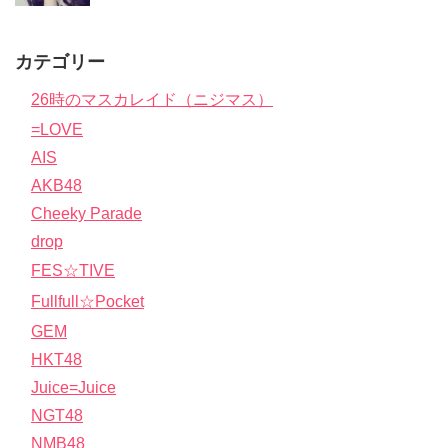
カテゴリー
26時のマスカレイド（ニジマス）
=LOVE
AIS
AKB48
Cheeky Parade
drop
FES☆TIVE
Fullfull☆Pocket
GEM
HKT48
Juice=Juice
NGT48
NMB48