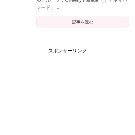
ルグループ：Cheeky Parade（チィキィパ
レード）...
記事を読む
スポンサーリンク