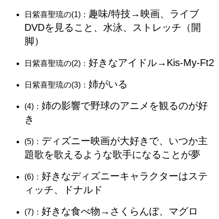
趣味/特技→映画、ライブ
日紫喜聖琉の(1)：
DVDを見ること、水泳、ストレッチ（開
脚）
好きなアイドル→Kis-My-Ft2
日紫喜聖琉の(2)：
姉がいる
日紫喜聖琉の(3)：
姉の影響で野球のアニメを観るのが好
(4)：
き
ディズニー映画が大好きで、いつか主
(5)：
題歌を歌えるような歌手になることが夢
好きなディズニーキャラクターはステ
(6)：
ィッチ、ドナルド
好きな食べ物→さくらんぼ、マグロ
(7)：