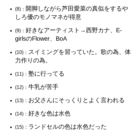
開脚しながら芦田愛菜の真似をするや
(8)：
しろ優のモノマネが得意
好きなアーティスト→西野カナ、E-
(9)：
girlsのFlower、BoA
スイミングを習っていた。歌の為、体
(10)：
力作りの為。
塾に行ってる
(11)：
牛乳が苦手
(12)：
お父さんにそっくりとよく言われる
(13)：
好きな色は水色
(14)：
ランドセルの色は水色だった
(15)：