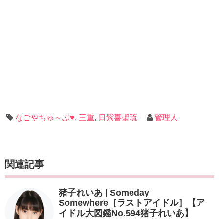
なごやちゅ～ぶ♥
,
三重
,
日紫喜聖琉
管理人
関連記事
猪子れいあ | Someday
Somewhere［ラストアイドル］【ア
イドル大図鑑No.594猪子れいあ】