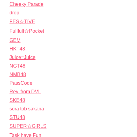
Cheeky Parade
drop
FES☆TIVE
Fullfull☆Pocket
GEM
HKT48
Juice=Juice
NGT48
NMB48
PassCode
Rev. from DVL
SKE48
sora tob sakana
STU48
SUPER☆GiRLS
Task have Fun