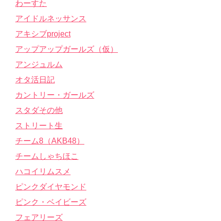
わーすた
アイドルネッサンス
アキシブproject
アップアップガールズ（仮）
アンジュルム
オタ活日記
カントリー・ガールズ
スタダその他
ストリート生
チーム8（AKB48）
チームしゃちほこ
ハコイリムスメ
ピンクダイヤモンド
ピンク・ベイビーズ
フェアリーズ