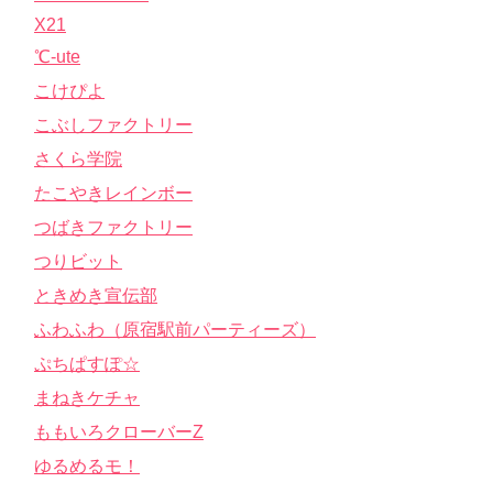
X21
℃-ute
こけぴよ
こぶしファクトリー
さくら学院
たこやきレインボー
つばきファクトリー
つりビット
ときめき宣伝部
ふわふわ（原宿駅前パーティーズ）
ぷちぱすぽ☆
まねきケチャ
ももいろクローバーZ
ゆるめるモ！