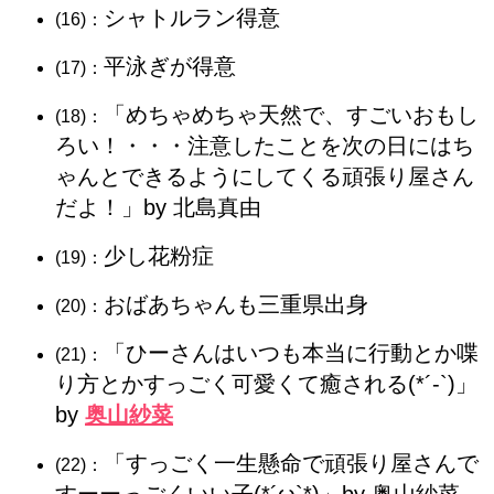
シャトルラン得意
(16)：
平泳ぎが得意
(17)：
「めちゃめちゃ天然で、すごいおもし
(18)：
ろい！・・・注意したことを次の日にはち
ゃんとできるようにしてくる頑張り屋さん
だよ！」by 北島真由
少し花粉症
(19)：
おばあちゃんも三重県出身
(20)：
「ひーさんはいつも本当に行動とか喋
(21)：
り方とかすっごく可愛くて癒される(*´-`)」
by
奥山紗菜
「すっごく一生懸命で頑張り屋さんで
(22)：