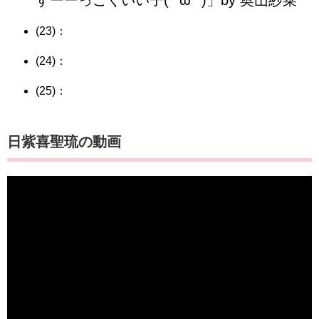
すーーっごくいい子(*´ω`*)」by 奥山紗菜
(23)：
(24)：
(25)：
日紫喜聖琉の動画