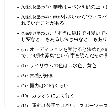
趣味は→ペンを顔の上（
久保史緒里の(3)：
声が小さいから”ウィスパ
久保史緒里の(4)：
れていたことがある
「本当に純粋で可愛いで
久保史緒里の(5)：
し変なとこもあるし泣き虫なとこもあり
オーディションを受けると決めたの
(6)：
で、”3期生募集”という字を読んだその
サイリウムの色は→水色、黄色
(7)：
古着が好き
(8)：
握力は21kgくらい
(9)：
カラオケによく行く
(10)：
運動は苦手ではない。スポーツテ
(11)：