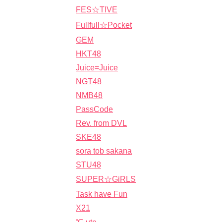
FES☆TIVE
Fullfull☆Pocket
GEM
HKT48
Juice=Juice
NGT48
NMB48
PassCode
Rev. from DVL
SKE48
sora tob sakana
STU48
SUPER☆GiRLS
Task have Fun
X21