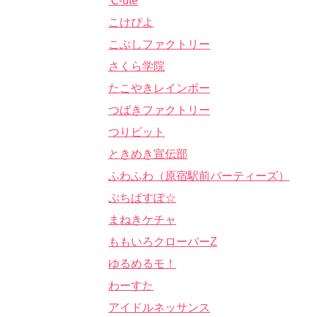
℃-ute
こけぴよ
こぶしファクトリー
さくら学院
たこやきレインボー
つばきファクトリー
つりビット
ときめき宣伝部
ふわふわ（原宿駅前パーティーズ）
ぷちぱすぽ☆
まねきケチャ
ももいろクローバーZ
ゆるめるモ！
わーすた
アイドルネッサンス