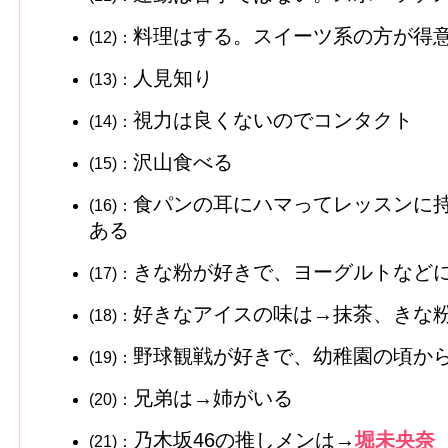
料理はする。スイーツ系の方が得
(12)：
人見知り
(13)：
視力は良くないのでコンタクト
(14)：
沢山食べる
(15)：
食パンの耳にハマってレッスンに
(16)：
ある
きな粉が好きで、ヨーグルトなど
(17)：
好きなアイスの味は→抹茶、きな
(18)：
野球観戦が好きで、幼稚園の頃か
(19)：
兄弟は→姉がいる
(20)：
乃木坂46の推しメンは→
堀未央奈
(21)：