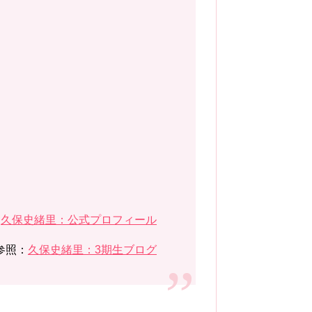
：
久保史緒里：公式プロフィール
参照：
久保史緒里：3期生ブログ