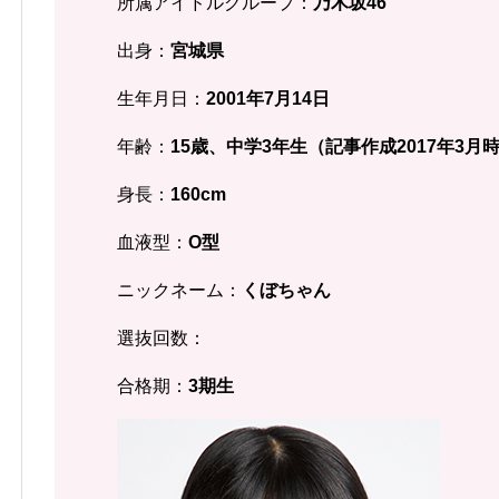
所属アイドルグループ：
乃木坂46
出身：
宮城県
生年月日：
2001年7月14日
年齢：
15歳、中学3年生（記事作成2017年3月
身長：
160cm
血液型：
O型
ニックネーム：
くぼちゃん
選抜回数：
合格期：
3期生