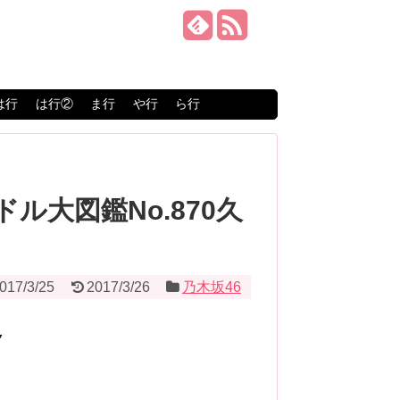
は行
は行②
ま行
や行
ら行
ドル大図鑑No.870久
017/3/25
2017/3/26
乃木坂46
ク