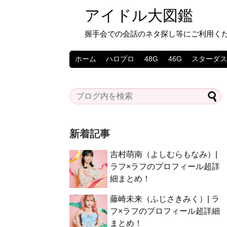
アイドル大図鑑
握手会での会話のネタ探し等にご利用く
ホーム
ハロプロ
48G
46G
スターダ
新着記事
吉村萌南（よしむらもなみ）|
ラフ×ラフのプロフィール超詳
細まとめ！
藤崎未来（ふじさきみく）| ラ
フ×ラフのプロフィール超詳細
まとめ！