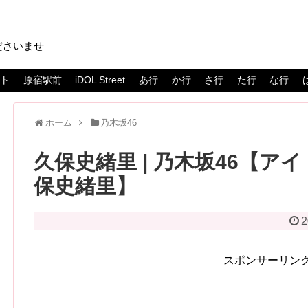
ださいませ
スト
原宿駅前
iDOL Street
あ行
か行
さ行
た行
な行
ホーム
乃木坂46
久保史緒里 | 乃木坂46【アイ
保史緒里】
2
スポンサーリン