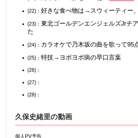
好きな食べ物は→スウィーティー
(22)：
東北ゴールデンエンジェルズJrチ
(23)：
た
カラオケで乃木坂の曲を歌って95
(24)：
特技→ヨボヨボ病の早口言葉
(25)：
(26)：
(27)：
(28)：
久保史緒里の動画
個人PV予告