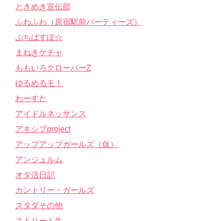
ときめき宣伝部
ふわふわ（原宿駅前パーティーズ）
ぷちぱすぽ☆
まねきケチャ
ももいろクローバーZ
ゆるめるモ！
わーすた
アイドルネッサンス
アキシブproject
アップアップガールズ（仮）
アンジュルム
オタ活日記
カントリー・ガールズ
スタダその他
ストリート生