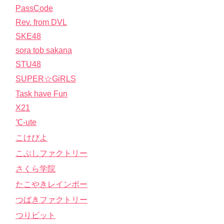
PassCode
Rev. from DVL
SKE48
sora tob sakana
STU48
SUPER☆GiRLS
Task have Fun
X21
℃-ute
こけぴよ
こぶしファクトリー
さくら学院
たこやきレインボー
つばきファクトリー
つりビット