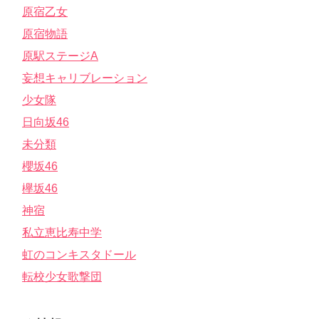
原宿乙女
原宿物語
原駅ステージA
妄想キャリブレーション
少女隊
日向坂46
未分類
櫻坂46
欅坂46
神宿
私立恵比寿中学
虹のコンキスタドール
転校少女歌撃団