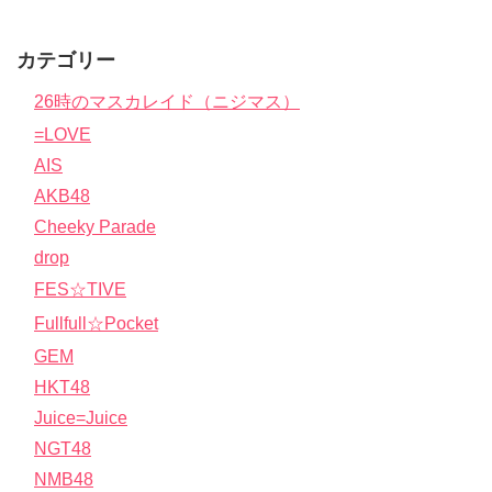
カテゴリー
26時のマスカレイド（ニジマス）
=LOVE
AIS
AKB48
Cheeky Parade
drop
FES☆TIVE
Fullfull☆Pocket
GEM
HKT48
Juice=Juice
NGT48
NMB48