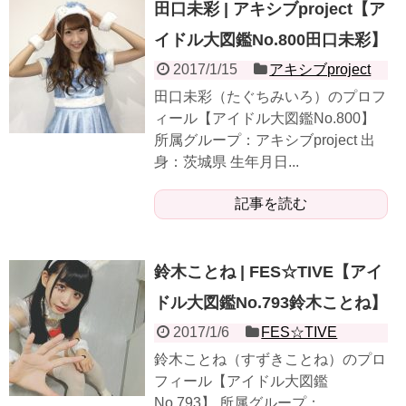
田口未彩 | アキシブproject【ア
イドル大図鑑No.800田口未彩】
2017/1/15
アキシブproject
田口未彩（たぐちみいろ）のプロフ
ィール【アイドル大図鑑No.800】
所属グループ：アキシブproject 出
身：茨城県 生年月日...
記事を読む
鈴木ことね | FES☆TIVE【アイ
ドル大図鑑No.793鈴木ことね】
2017/1/6
FES☆TIVE
鈴木ことね（すずきことね）のプロ
フィール【アイドル大図鑑
No.793】 所属グループ：